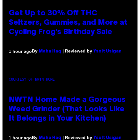
Get Up to 30% Off THC
Seltzers, Gummies, and More at
Cycling Frog’s Birthday Sale
By
| Reviewed by
1 hour ago
Maha Haq
Ysolt Usigan
COURTESY OF NWTN HOME
NWTN Home Made a Gorgeous
Weed Grinder (That Looks Like
It Belongs in Your Kitchen)
By
| Reviewed by
1 hour ago
Maha Haq
Ysolt Usigan