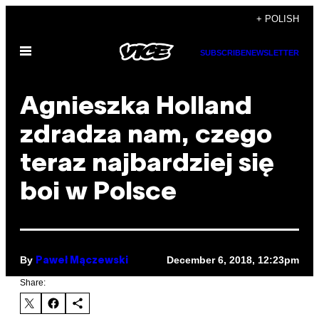
Skip
+ POLISH
to
Open
content
SUBSCRIBE
NEWSLETTER
Menu
Agnieszka Holland
zdradza nam, czego
teraz najbardziej się
boi w Polsce
By
December 6, 2018, 12:23pm
Paweł Mączewski
Share: