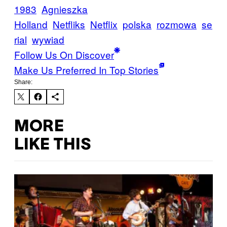
1983
Agnieszka
Holland
Netfliks
Netflix
polska
rozmowa
se
rial
wywiad
Follow Us On Discover
Make Us Preferred In Top Stories
Share:
MORE
LIKE THIS