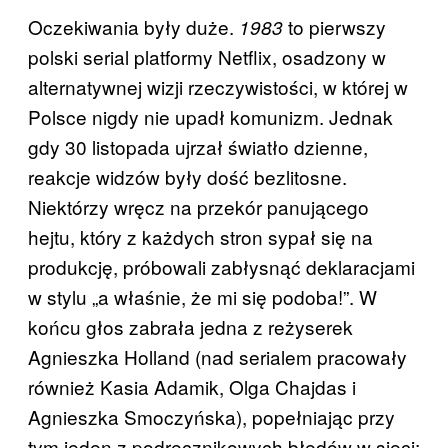
Oczekiwania były duże.
to pierwszy
1983
polski serial platformy Netflix, osadzony w
alternatywnej wizji rzeczywistości, w której w
Polsce nigdy nie upadł komunizm. Jednak
gdy 30 listopada ujrzał światło dzienne,
reakcje widzów były dość bezlitosne.
Niektórzy wręcz na przekór panującego
hejtu, który z każdych stron sypał się na
produkcję, próbowali zabłysnąć deklaracjami
w stylu „a właśnie, że mi się podoba!”. W
końcu głos zabrała jedna z reżyserek
Agnieszka Holland (nad serialem pracowały
również Kasia Adamik, Olga Chajdas i
Agnieszka Smoczyńska), popełniając przy
tym jeden z podręcznikowych błędów w sieci: