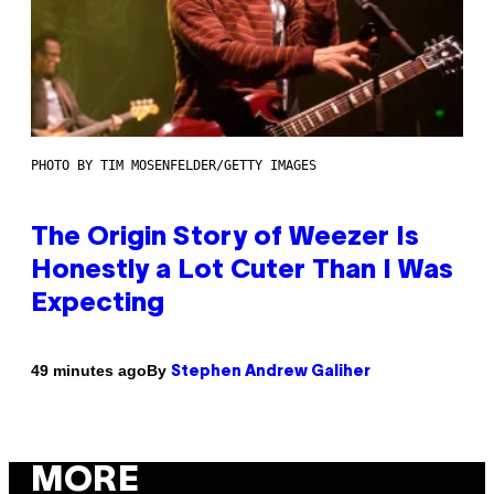
PHOTO BY TIM MOSENFELDER/GETTY IMAGES
The Origin Story of Weezer Is
Honestly a Lot Cuter Than I Was
Expecting
By
49 minutes ago
Stephen Andrew Galiher
MORE