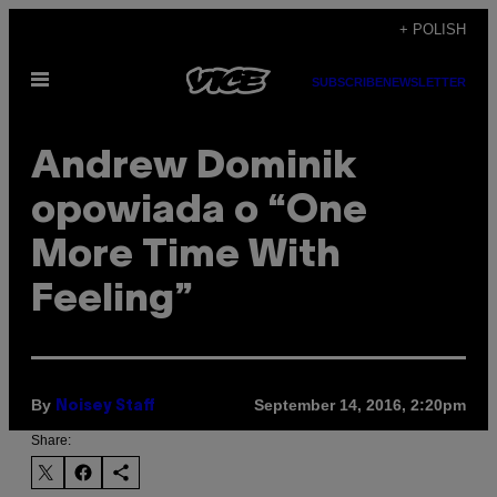
Skip
+ POLISH
to
Open
content
SUBSCRIBE
NEWSLETTER
Menu
Andrew Dominik
opowiada o “One
More Time With
Feeling”
By
September 14, 2016, 2:20pm
Noisey Staff
Share: