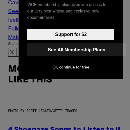
Cave
Nick Cave and the Bad
VICE membership also gives you access to
Seeds
Noisey
one more time with
our very best writing and exclusive new
documentaries.
feeling
skeleton tree
Follow Us On Discover
Support for $2
Make Us Preferred In Top Stories
Share:
See All Membership Plans
Or, continue for free
MORE
LIKE THIS
PHOTO BY SCOTT LEGATO/GETTY IMAGES