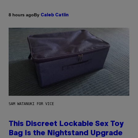
By
8 hours ago
Caleb Catlin
SAM WATANUKI FOR VICE
This Discreet Lockable Sex Toy
Bag Is the Nightstand Upgrade