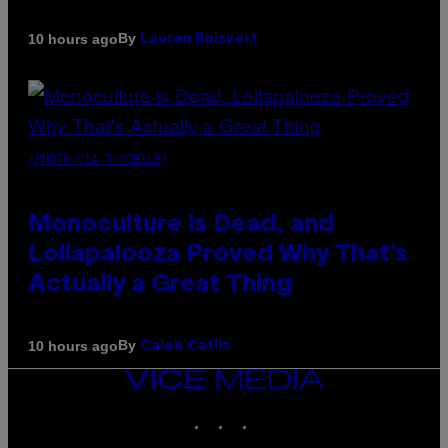
By
10 hours ago
Lauren Boisvert
(PHOTO VIA T-MOBILE)
Monoculture is Dead, and
Lollapalooza Proved Why That’s
Actually a Great Thing
By
10 hours ago
Caleb Catlin
VICE
MEDIA
INSTAGRAM
TIKTOK
YOUTUBE