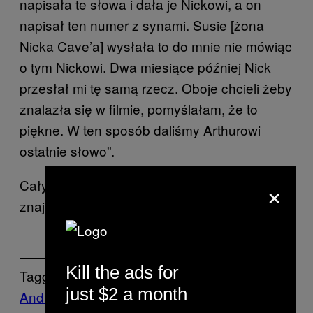
napisała te słowa i dała je Nickowi, a on
napisał ten numer z synami. Susie [żona
Nicka Cave’a] wysłała to do mnie nie mówiąc
o tym Nickowi. Dwa miesiące później Nick
przesłał mi tę samą rzecz. Oboje chcieli żeby
znalazła się w filmie, pomyślałam, że to
piękne. W ten sposób daliśmy Arthurowi
ostatnie słowo”.
×
Cały zapis rozmowy z Andrew Dominikiem
znajdziecie
tutaj
​.
Kill the ads for
Tagged:
just $2 a month
Andrew Dominik
Artykuły
Music
Nick