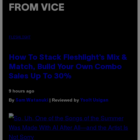
FROM VICE
FLESHLIGHT
How To Stack Fleshlight’s Mix &
Match, Build Your Own Combo
Sales Up To 30%
9 hours ago
By
| Reviewed by
Sam Watanuki
Ysolt Usigan