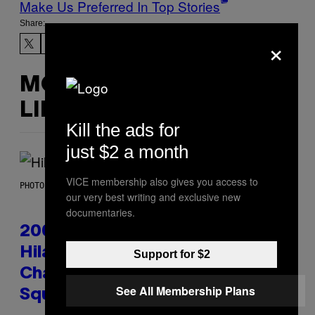
Make Us Preferred In Top Stories
Share:
×
MORE
LIKE THIS
Kill the ads for
just $2 a month
VICE membership also gives you access to
PHOTO BY EMMA MCINTYRE/GETTY IMAGES FOR SIRIUSXM
our very best writing and exclusive new
documentaries.
2000s Nostalgia Overload:
Hilary Duff Brings Good
Support for $2
Charlotte on Stage at Madison
See All Membership Plans
Square Garden