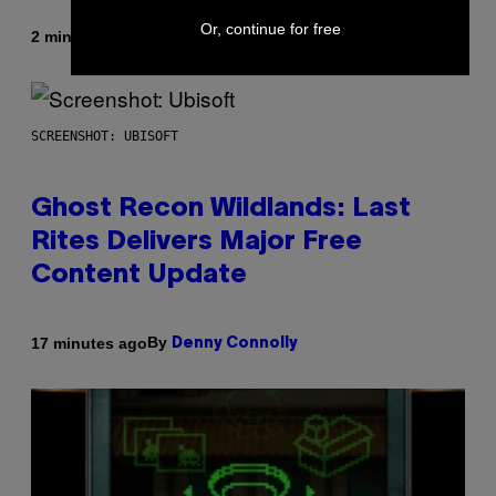
Or, continue for free
By
2 minutes ago
Dan Milam
SCREENSHOT: UBISOFT
Ghost Recon Wildlands: Last
Rites Delivers Major Free
Content Update
By
17 minutes ago
Denny Connolly