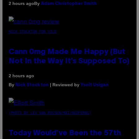
By
2 hours ago
Adam Christopher Smith
NICK STOCKTON FOR VICE
Cann 0mg Made Me Happy (But
Not In the Way It’s Supposed To)
2 hours ago
By
| Reviewed by
Nick Stockton
Ysolt Usigan
(PHOTO BY LEX VAN ROSSEN/MAI/REDFERNS)
Today Would’ve Been the 57th