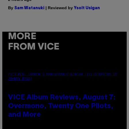
By
| Reviewed by
Sam Watanuki
Ysolt Usigan
MORE
FROM VICE
PICTURED: LONDON'S MAN/WOMAN/CHAINSAW (ILLUSTRATION BY
JOHNNY RYAN)
VICE Album Reviews, August 7:
Overmono, Twenty One Pilots,
and More