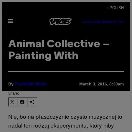
Skip
+ POLISH
to
Open
content
SUBSCRIBE
NEWSLETTER
Menu
Animal Collective –
Painting With
By
March 3, 2016, 8:30am
Paweł Waliński
Share:
Nie, bo na płaszczyźnie czysto muzycznej to
nadal ten rodzaj eksperymentu, który niby