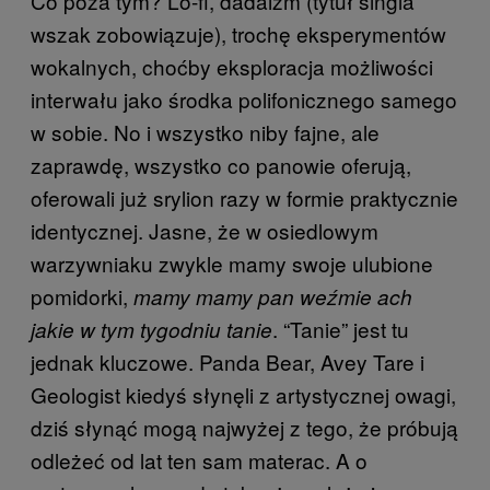
Co poza tym? Lo-fi, dadaizm (tytuł singla
wszak zobowiązuje), trochę eksperymentów
wokalnych, choćby eksploracja możliwości
interwału jako środka polifonicznego samego
w sobie. No i wszystko niby fajne, ale
zaprawdę, wszystko co panowie oferują,
oferowali już srylion razy w formie praktycznie
identycznej. Jasne, że w osiedlowym
warzywniaku zwykle mamy swoje ulubione
pomidorki,
mamy mamy pan weźmie ach
. “Tanie” jest tu
jakie w tym tygodniu tanie
jednak kluczowe. Panda Bear, Avey Tare i
Geologist kiedyś słynęli z artystycznej owagi,
dziś słynąć mogą najwyżej z tego, że próbują
odleżeć od lat ten sam materac. A o