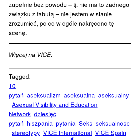
zupełnie bez powodu – tj. nie ma to żadnego
związku z fabułą – nie jestem w stanie
zrozumieć, po co w ogóle nakręcono tę
scenę.
Więcej na VICE:
Tagged:
10
pytań
aseksualizm
aseksualna
aseksualny
Asexual Visibility and Education
Network
dziesięć
pytań
hiszpania
pytania
Seks
seksualnosc
stereotypy
VICE International
VICE Spain