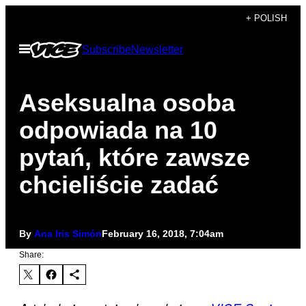
Skip
+ POLISH
to
Open
Subscribe
Newsletter
content
Menu
Aseksualna osoba
odpowiada na 10
pytań, które zawsze
chcieliście zadać
By
Ana Iris Simón
February 16, 2018, 7:04am
Share: