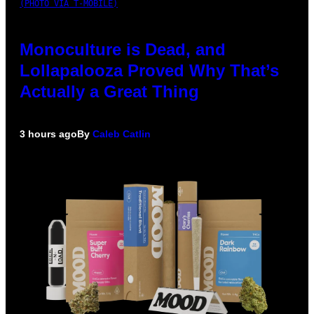
(PHOTO VIA T-MOBILE)
Monoculture is Dead, and
Lollapalooza Proved Why That’s
Actually a Great Thing
3 hours ago
By
Caleb Catlin