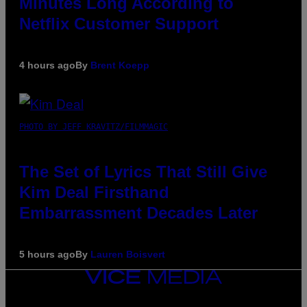
Minutes Long According to
Netflix Customer Support
4 hours ago
By
Brent Koepp
PHOTO BY JEFF KRAVITZ/FILMMAGIC
The Set of Lyrics That Still Give
Kim Deal Firsthand
Embarrassment Decades Later
5 hours ago
By
Lauren Boisvert
VICE
MEDIA
INSTAGRAM
TIKTOK
YOUTUBE