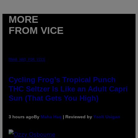
MORE
FROM VICE
MAHA HAQ FOR VICE
Cycling Frog’s Tropical Punch
THC Seltzer Is Like an Adult Capri
Sun (That Gets You High)
3 hours ago
By
Maha Haq
| Reviewed by
Ysolt Usigan