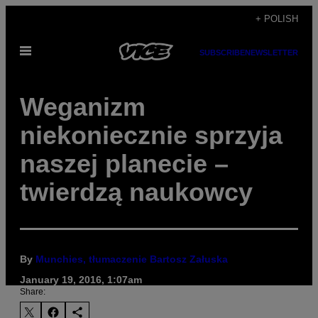
Skip
+ POLISH
to
Open
content
SUBSCRIBE
NEWSLETTER
Menu
Weganizm
niekoniecznie sprzyja
naszej planecie –
twierdzą naukowcy
By
Munchies, tłumaczenie Bartosz Załuska
January 19, 2016, 1:07am
Share: