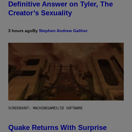
Definitive Answer on Tyler, The
Creator’s Sexuality
3 hours ago
By
Stephen Andrew Galiher
SCREENSHOT: MACHINEGAMES/ID SOFTWARE
Quake Returns With Surprise