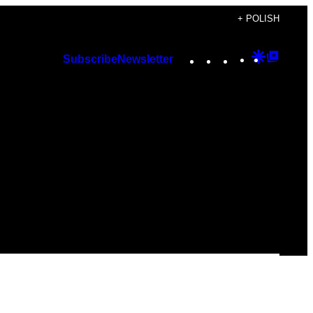
+ POLISH
Instagram
TikTok
YouTube
Google
Googl
Subscribe
Newsletter
Discover
Top
Posts