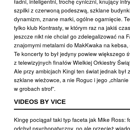
ładni, inteligentni, trochę cyniczni, knujący intr
szpilki z czerwoną podeszwą, szklane budynki,
dynamizm, znane marki, ogólne ogarnięcie. Teg
tylko klub Kontrasty, w którym raz na jakiś cz
jeszcze nikt nie chciał go zdelegalizować na 
znajomymi metalami do MakKwaka na kebsa, g
Te koncerty to był jedyny powiew większego świ
z telewizyjnych finałów Wielkiej Orkiestry Świą
Ale przy ambicjach Kingi ten świat jednak był 
szklane wieżowce, a nie Roguc i jego „chlani
w grobach strof”.
VIDEOS BY VICE
Kingę pociągał taki typ faceta jak Mike Ross: 
odchył psychopatyczny, no ale przecież wiado