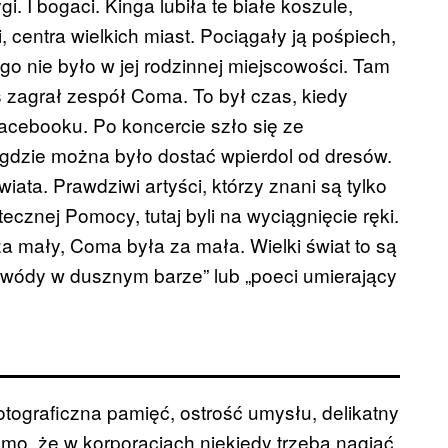
ygi. I bogaci. Kinga lubiła te białe koszule,
 centra wielkich miast. Pociągały ją pośpiech,
o nie było w jej rodzinnej miejscowości. Tam
as zagrał zespół Coma. To był czas, kiedy
Facebooku. Po koncercie szło się ze
dzie można było dostać wpierdol od dresów.
ata. Prawdziwi artyści, którzy znani są tylko
tecznej Pomocy, tutaj byli na wyciągnięcie ręki.
za mały, Coma była za mała. Wielki świat to są
e wódy w dusznym barze” lub „poeci umierający
fotograficzna pamięć, ostrość umysłu, delikatny
mo, że w korporacjach niekiedy trzeba nagiąć