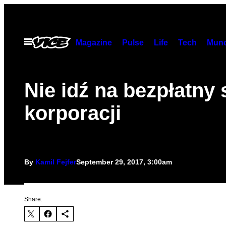
Skip
to
content
Open
Magazine
Pulse
Life
Tech
Munc
Menu
Nie idź na bezpłatny 
korporacji
By
Kamil Fejfer
September 29, 2017, 3:00am
Share: