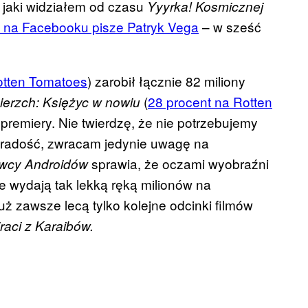
 jaki widziałem od czasu
Yyyrka! Kosmicznej
u na Facebooku pisze Patryk Vega
– w sześć
otten Tomatoes
) zarobił łącznie 82 miliony
(
28 procent na Rotten
ierzch: Księżyc w nowiu
premiery. Nie twierdzę, że nie potrzebujemy
 i radość, zwracam jedynie uwagę na
sprawia, że oczami wyobraźni
wcy Androidów
ie wydają tak lekką ręką milionów na
już zawsze lecą tylko kolejne odcinki filmów
raci z Karaibów.