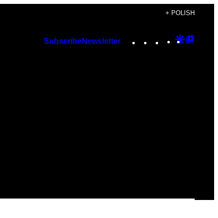
+ POLISH
Instagram
TikTok
YouTube
Google
Googl
Subscribe
Newsletter
Discover
Top
Posts