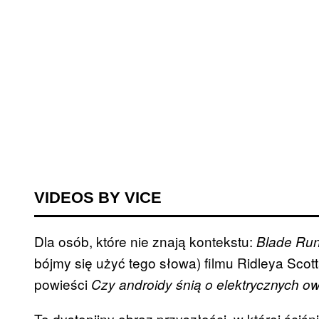
VIDEOS BY VICE
Dla osób, które nie znają kontekstu:
Blade Ru
bójmy się użyć tego słowa) filmu Ridleya Sco
powieści
Czy androidy śnią o elektrycznych 
To dystopijny obraz przyszłości, w której ściś