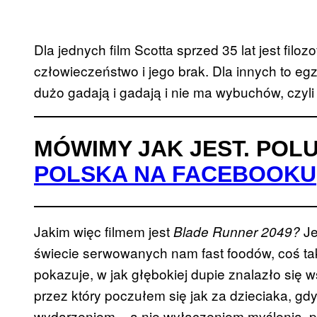
Dla jednych film Scotta sprzed 35 lat jest fil
człowieczeństwo i jego brak. Dla innych to egz
dużo gadają i gadają i nie ma wybuchów, czyli
MÓWIMY JAK JEST. POL
POLSKA NA FACEBOOKU
Jakim więc filmem jest
Je
Blade Runner 2049?
świecie serwowanych nam fast foodów, coś tak
pokazuje, w jak głębokiej dupie znalazło się
przez który poczułem się jak za dzieciaka, gd
wydarzeniem – a nie wyłączeniem myślenia, p