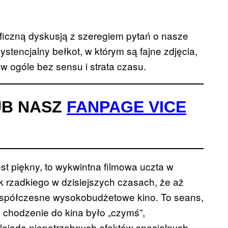
ozoficzną dyskusją z szeregiem pytań o nasze
ystencjalny bełkot, w którym są fajne zdjęcia,
 w ogóle bez sensu i strata czasu.
UB NASZ
FANPAGE VICE
st piękny, to wykwintna filmowa uczta w
 rzadkiego w dzisiejszych czasach, że aż
 współczesne wysokobudżetowe kino. To seans,
y chodzenie do kina było „czymś”,
lejadą niepotrzebnych efektów specjalnych,