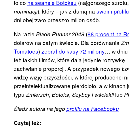
to co
na seansie Botoksu
(najgorszego szrotu,
), który – jak z dumą na
swoim profil
nominacji
dni obejrzało przeszło milion osób.
Na razie
(
88 procent na R
Blade Runner 2049
dolarów na całym świecie. Dla porównania
Zm
Tomatoes
)
zebrał do kasy 72 miliony
… w dniu 
też takich filmów, które dają jedynie rozrywkę
zachwianie proporcji. A przypadek nowego
Ło
widzę wizję przyszłości, w której producenci n
przeintelektualizowane pierdololo, a w kinach 
typu
,
,
lub
Zmierzch
Botoks
Szybcy i wściekli
Pi
Śledź autora na jego
profilu na Facebooku
Czytaj też: