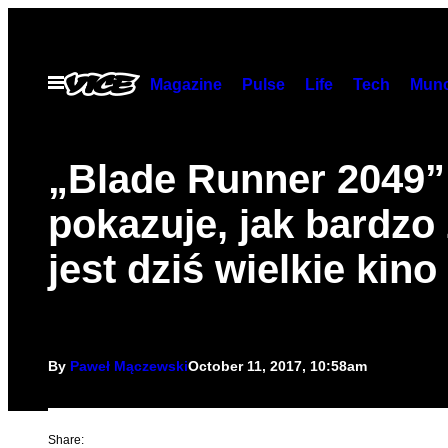
Skip
to
content
Open
Magazine
Pulse
Life
Tech
Munc
Menu
„Blade Runner 2049”
pokazuje, jak bardzo 
jest dziś wielkie kino
By
Paweł Mączewski
October 11, 2017, 10:58am
Share: