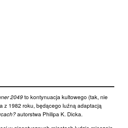
to kontynuacja kultowego (tak, nie
nner 2049
tta z 1982 roku, będącego luźną adaptacją
autorstwa Philipa K. Dicka.
owcach?
nięci w gigantycznych miastach ludzie mieszają