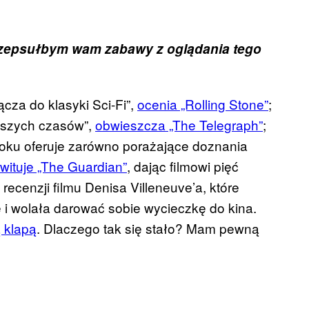
ie zepsułbym wam zabawy z oglądania tego
cza do klasyki Sci-Fi”,
ocenia „Rolling Stone”
;
naszych czasów”,
obwieszcza „The Telegraph”
;
roku oferuje zarówno porażające doznania
wituje „The Guardian”
, dając filmowi pięć
recenzji filmu Denisa Villeneuve’a, które
e i wolała darować sobie wycieczkę do kina.
 klapą
. Dlaczego tak się stało? Mam pewną