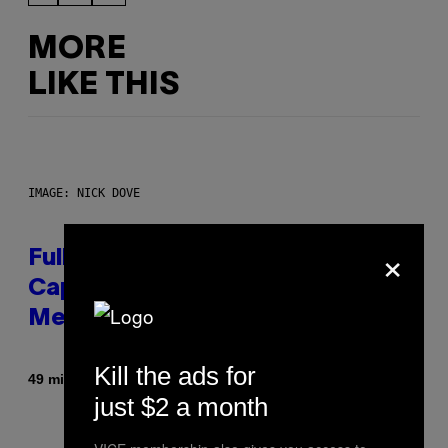
MORE
LIKE THIS
IMAGE: NICK DOVE
×
Fully-Automated Luxury Space
Capitalism—This Week on VICE:
Members Only
Kill the ads for
By
49 minutes ago
Emma Garland
just $2 a month