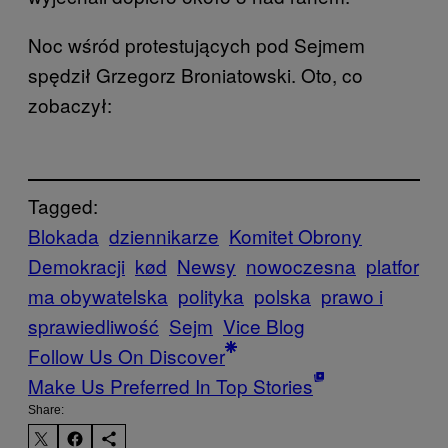
Noc wśród protestujących pod Sejmem
spędził Grzegorz Broniatowski. Oto, co
zobaczył:
Tagged:
Blokada
dziennikarze
Komitet Obrony
Demokracji
kød
Newsy
nowoczesna
platfor
ma obywatelska
polityka
polska
prawo i
sprawiedliwość
Sejm
Vice Blog
Follow Us On Discover
Make Us Preferred In Top Stories
Share: