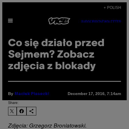
Skip
+ POLISH
to
Open
content
SUBSCRIBE
NEWSLETTER
Menu
​Co się działo przed
Sejmem? Zobacz
zdjęcia z blokady
By
December 17, 2016, 7:14am
Maciek Piasecki
Share:
Zdjęcia: Grzegorz Broniatowski.