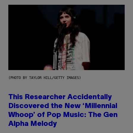
(PHOTO BY TAYLOR HILL/GETTY IMAGES)
This Researcher Accidentally
Discovered the New ‘Millennial
Whoop’ of Pop Music: The Gen
Alpha Melody