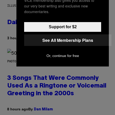
VICE membership also gives you access to
our very best writing and exclusive new
ILLUSTRATION BY REESA.
documentaries.
Daily Horoscope: August 7, 2026
Support for $2
By
3 hours ago
Ashley Fike
See All Membership Plans
Or, continue for free
PHOTO BY GREGORY BOJORQUEZ/GETTY IMAGES
3 Songs That Were Commonly
Used As a Ringtone or Voicemail
Greeting in the 2000s
By
8 hours ago
Dan Milam