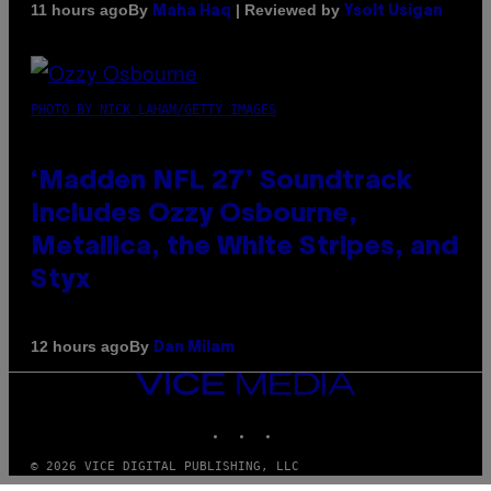
By
| Reviewed by
11 hours ago
Maha Haq
Ysolt Usigan
PHOTO BY NICK LAHAM/GETTY IMAGES
‘Madden NFL 27’ Soundtrack
Includes Ozzy Osbourne,
Metallica, the White Stripes, and
Styx
By
12 hours ago
Dan Milam
VICE
MEDIA
INSTAGRAM
TIKTOK
YOUTUBE
© 2026 VICE DIGITAL PUBLISHING, LLC