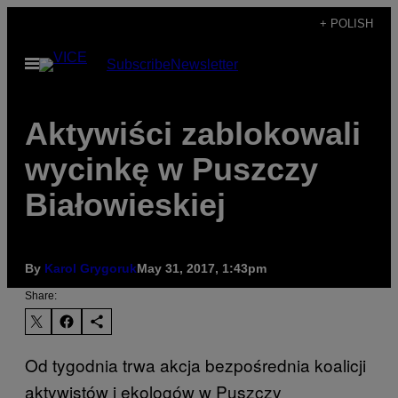
Skip
+ POLISH
to
Open
Subscribe
Newsletter
content
Menu
Aktywiści zablokowali
wycinkę w Puszczy
Białowieskiej
By
Karol Grygoruk
May 31, 2017, 1:43pm
Share:
Od tygodnia trwa akcja bezpośrednia koalicji
aktywistów i ekologów w Puszczy