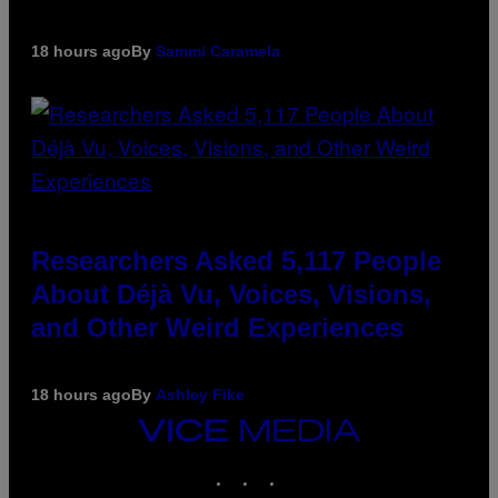
18 hours ago
By
Sammi Caramela
Researchers Asked 5,117 People
About Déjà Vu, Voices, Visions,
and Other Weird Experiences
18 hours ago
By
Ashley Fike
VICE
MEDIA
INSTAGRAM
TIKTOK
YOUTUBE