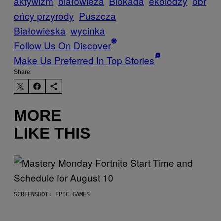
aktywizm
białowieża
Blokada
ekolodzy
obr
ońcy przyrody
Puszcza
Białowieska
wycinka
Follow Us On Discover
Make Us Preferred In Top Stories
Share:
MORE
LIKE THIS
SCREENSHOT: EPIC GAMES