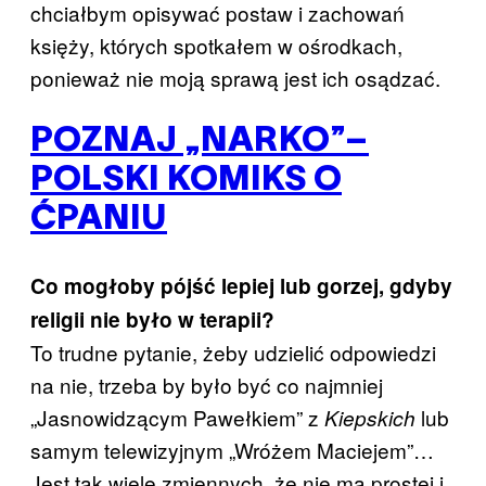
chciałbym opisywać postaw i zachowań
księży, których spotkałem w ośrodkach,
ponieważ nie moją sprawą jest ich osądzać.
POZNAJ „NARKO”–
POLSKI KOMIKS O
ĆPANIU
Co mogłoby pójść lepiej lub gorzej, gdyby
religii nie było w terapii?
To trudne pytanie, żeby udzielić odpowiedzi
na nie, trzeba by było być co najmniej
„Jasnowidzącym Pawełkiem” z
lub
Kiepskich
samym telewizyjnym „Wróżem Maciejem”…
Jest tak wiele zmiennych, że nie ma prostej i