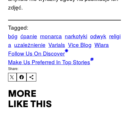
zdjęć.
Tagged:
bóg
ćpanie
monarca
narkotyki
odwyk
religi
a
uzależnienie
Varials
Vice Blog
Wiara
Follow Us On Discover
Make Us Preferred In Top Stories
Share:
MORE
LIKE THIS