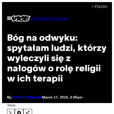
Skip
+ POLISH
to
Open
Subscribe
Newsletter
content
Menu
Bóg na odwyku:
spytałam ludzi, którzy
wyleczyli się z
nałogów o rolę religii
w ich terapii
By
March 17, 2016, 3:05am
Izabela Szumen
Share: