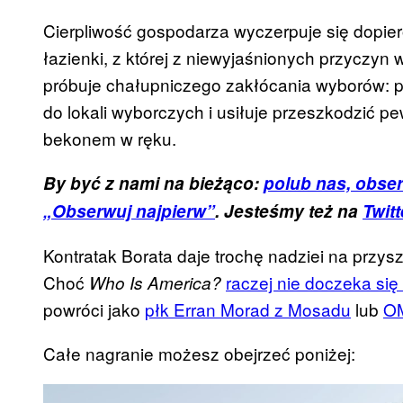
Cierpliwość gospodarza wyczerpuje się dopier
łazienki, z której z niewyjaśnionych przyczyn
próbuje chałupniczego zakłócania wyborów: 
do lokali wyborczych i usiłuje przeszkodzić 
bekonem w ręku.
By być z nami na bieżąco:
polub nas, obser
„Obserwuj najpierw”
. Jesteśmy też na
Twitt
Kontratak Borata daje trochę nadziei na przys
Choć
raczej nie doczeka si
Who Is America?
powróci jako
płk Erran Morad z Mosadu
lub
O
Całe nagranie możesz obejrzeć poniżej:
P