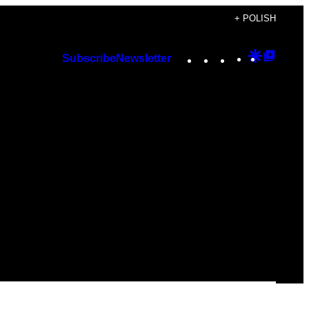
+ POLISH
Instagram
TikTok
YouTube
Google
Googl
Subscribe
Newsletter
Discover
Top
Posts