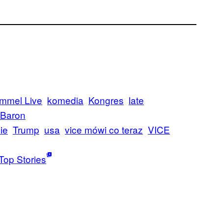
mmel Live
komedia
Kongres
late
 Baron
ie
Trump
usa
vice mówi co teraz
VICE
Top Stories