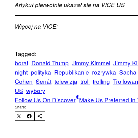
Artykuł pierwotnie ukazał się na VICE US
Więcej na VICE:
Tagged:
borat
Donald Trump
Jimmy Kimmel
Jimmy Ki
night
polityka
Republikanie
rozrywka
Sacha
Cohen
Senát
telewizja
troll
trolling
Trollowan
US
wybory
Follow Us On Discover
Make Us Preferred In 
Share: