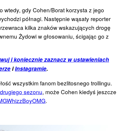
o wtedy, gdy Cohen/Borat korzysta z jego
 wychodzi półnagi. Następnie wąsaty reporter
przewraca kilka znaków wskazujących drogę
pewnemu Żydowi w głosowaniu, ścigając go z
wuj i koniecznie zaznacz w ustawieniach
erze
i
Instagramie
.
złość wszystkim fanom bezlitosnego trollingu.
ę drugiego sezonu
, może Cohen kiedyś jeszcze
MGWhizzBoyOMG
.