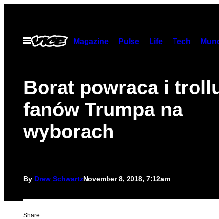
Skip
to
content
Open
Magazine
Pulse
Life
Tech
Munc
Menu
Borat powraca i troll
fanów Trumpa na
wyborach
By
Drew Schwartz
November 8, 2018, 7:12am
Share: