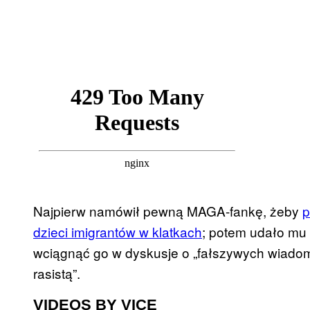
Najpierw namówił pewną MAGA-fankę, żeby
p
dzieci imigrantów w klatkach
; potem udało mu 
wciągnąć go w dyskusje o „fałszywych wiadomo
rasistą”.
VIDEOS BY VICE