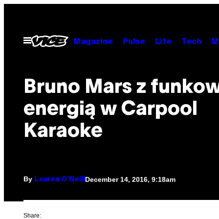
Skip
to
content
Open
Magazine
Pulse
Life
Tech
M
Menu
Bruno Mars z funko
energią w Carpool
Karaoke
By
December 14, 2016, 9:18am
Lauren O'Neill
Share: