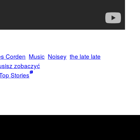
es Corden
Music
Noisey
the late late
musisz zobaczyć
Top Stories