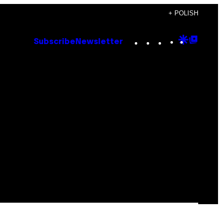
+ POLISH
Instagram
TikTok
YouTube
Google
Goog
Subscribe
Newsletter
Discove
Top
Posts