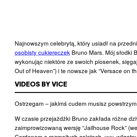
Najnowszym celebrytą, który usiadł na przed
osobisty cukiereczek
Bruno Mars. Mój słodki B
wykonując niektóre ze swoich piosenek, sięga
Out of Heaven”) i te nowsze jak “Versace on th
VIDEOS BY VICE
Ostrzegam – jakimś cudem musisz powstrzymać
W czasie przejażdżki Bruno zakłada różne dzi
zaimprowizowaną wersję “Jailhouse Rock” (wed
Cordenem o rozmaitych zaletach, yyy, wilgotn