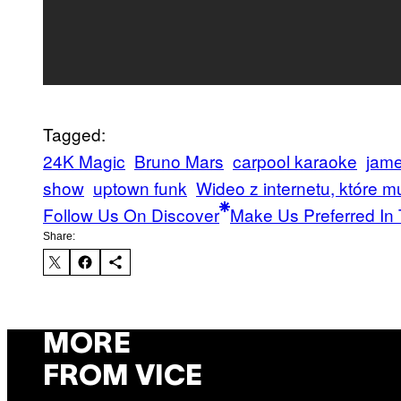
Tagged:
24K Magic
Bruno Mars
carpool karaoke
jam
show
uptown funk
Wideo z internetu, które 
Follow Us On Discover
Make Us Preferred In 
Share:
MORE
FROM VICE