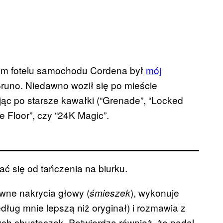
nim fotelu samochodu Cordena był
mój
runo. Niedawno woził się po mieście
jąc po starsze kawałki (“Grenade”, “Locked
e Floor”, czy “24K Magic”.
 się od tańczenia na biurku.
wne nakrycia głowy (
), wykonuje
śmieszek
ług mnie lepszą niż oryginał) i rozmawia z
ych chusteczek. Potwierdza również, że nadal