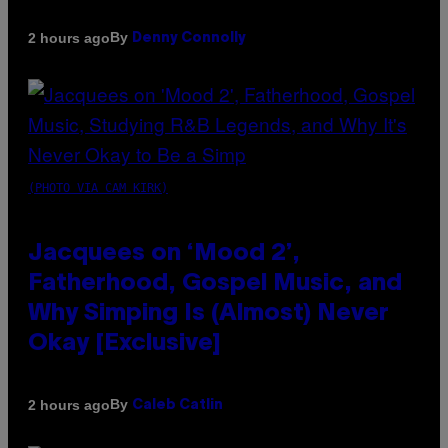
By
2 hours ago
Denny Connolly
(PHOTO VIA CAM KIRK)
Jacquees on ‘Mood 2’,
Fatherhood, Gospel Music, and
Why Simping Is (Almost) Never
Okay [Exclusive]
By
2 hours ago
Caleb Catlin