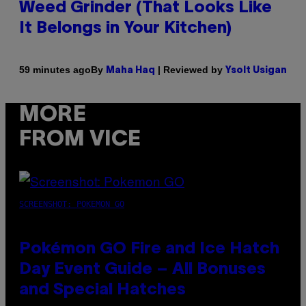
Weed Grinder (That Looks Like
It Belongs in Your Kitchen)
By
| Reviewed by
59 minutes ago
Maha Haq
Ysolt Usigan
MORE
FROM VICE
SCREENSHOT: POKEMON GO
Pokémon GO Fire and Ice Hatch
Day Event Guide – All Bonuses
and Special Hatches