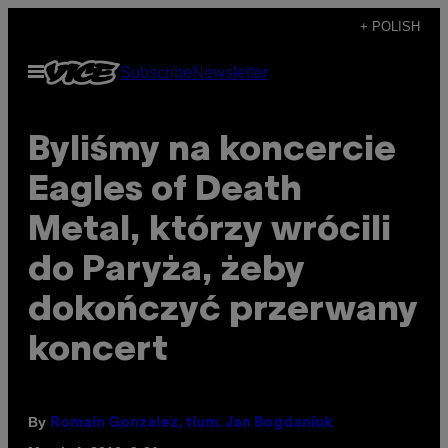
Skip
+ POLISH
to
Open
Subscribe
Newsletter
content
Menu
Byliśmy na koncercie
Eagles of Death
Metal, którzy wrócili
do Paryża, żeby
dokończyć przerwany
koncert
By
Romain Gonzalez, tłum. Jan Bogdaniuk