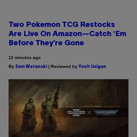
Two Pokemon TCG Restocks
Are Live On Amazon—Catch ‘Em
Before They’re Gone
12 minutes ago
By
| Reviewed by
Sam Watanuki
Ysolt Usigan