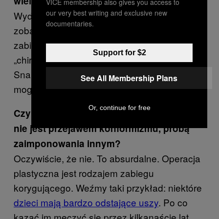
wiele uroku?
VICE membership also gives you access to
our very best writing and exclusive new
Wydaje mi się, że dzięki temu mogą
documentaries.
zobaczyć, na czym naprawdę polega taki
zabieg. Jeżeli wcześniej nie widziały mojego
Support for $2
„chirurgicznego CV”, odsyłam je na
Snapchata i Instagrama, żeby zobaczyły, co
See All Membership Plans
mogę zrobić z ich ciałem.
Or, continue for free
Czy zrobienie sobie operacji plastycznej
nie jest przejawem konformizmu, próbą
zaimponowania innym?
Oczywiście, że nie. To absurdalne. Operacja
plastyczna jest rodzajem zabiegu
korygującego. Weźmy taki przykład: niektóre
dzieci mają bardzo odstające uszy
. Po co
kazać im męczyć się przez kilkanaście lat