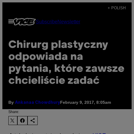
Skip
+ POLISH
to
Open
Subscribe
Newsletter
content
Menu
Chirurg plastyczny
odpowiada na
pytania, które zawsze
chcieliście zadać
By
February 9, 2017, 8:05am
Ankanaa Chowdhury​
Share: