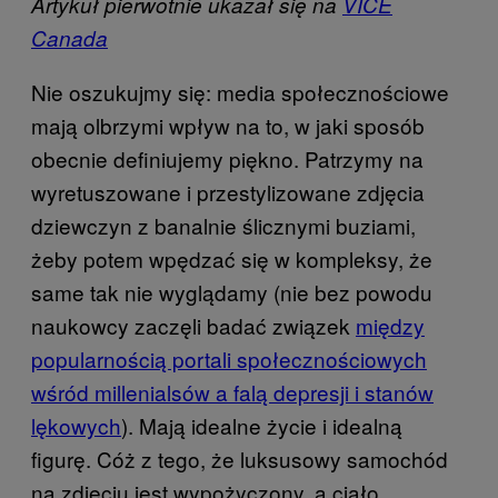
Artykuł pierwotnie ukazał się na
VICE
Canada
Nie oszukujmy się: media społecznościowe
mają olbrzymi wpływ na to, w jaki sposób
obecnie definiujemy piękno. Patrzymy na
wyretuszowane i przestylizowane zdjęcia
dziewczyn z banalnie ślicznymi buziami,
żeby potem wpędzać się w kompleksy, że
same tak nie wyglądamy (nie bez powodu
naukowcy zaczęli badać związek
między
popularnością portali społecznościowych
wśród millenialsów a falą depresji i stanów
lękowych
). Mają idealne życie i idealną
figurę. Cóż z tego, że luksusowy samochód
na zdjęciu jest wypożyczony, a ciało