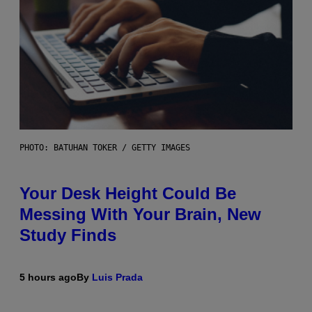
PHOTO: BATUHAN TOKER / GETTY IMAGES
Your Desk Height Could Be
Messing With Your Brain, New
Study Finds
5 hours ago
By
Luis Prada