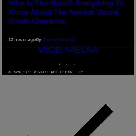
Who Is The Hood? Everything To
Know About The Newest Marvel
Rivals Character
12 hours ago
By
Denny Connolly
VICE
MEDIA
INSTAGRAM
TIKTOK
YOUTUBE
© 2026 VICE DIGITAL PUBLISHING, LLC