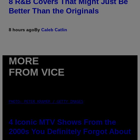
8 R&B Covers That Might Just Be
Better Than the Originals
8 hours ago
By
Caleb Catlin
MORE
FROM VICE
PHOTO: PETER KRAMER / GETTY IMAGES
4 Iconic MTV Shows From the
2000s You Definitely Forgot About