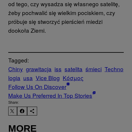
od tego, czy wysadza się własnego satelitę,
żeby pochwalić się wielkim pociskiem, czy
próbuje się stworzyć pierścień miedzi
dookoła Ziemi.
Tagged:
Chiny
grawitacja
iss
satelita
śmieci
Techno
logia
usa
Vice Blog
Κόσμος
Follow Us On Discover
Make Us Preferred In Top Stories
Share:
MORE