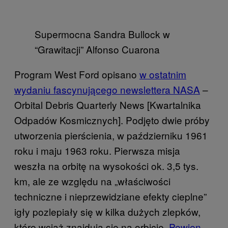
Supermocna Sandra Bullock w
“Grawitacji” Alfonso Cuarona
Program West Ford opisano
w ostatnim
wydaniu fascynującego newslettera NASA
–
Orbital Debris Quarterly News [Kwartalnika
Odpadów Kosmicznych]. Podjęto dwie próby
utworzenia pierścienia, w październiku 1961
roku i maju 1963 roku. Pierwsza misja
weszła na orbitę na wysokości ok. 3,5 tys.
km, ale ze względu na „właściwości
techniczne i nieprzewidziane efekty cieplne”
igły pozlepiały się w kilka dużych zlepków,
które wciąż znajdują się na orbicie.
Pewien