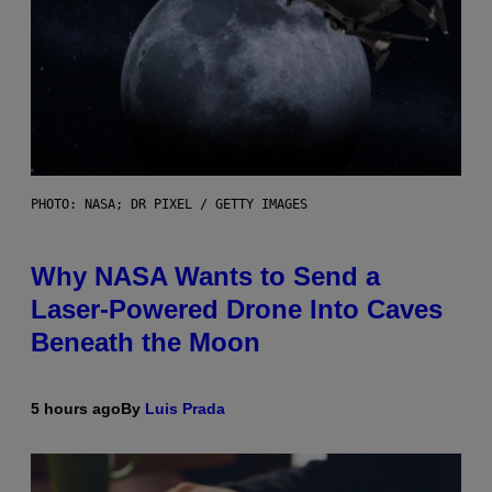
PHOTO: NASA; DR PIXEL / GETTY IMAGES
Why NASA Wants to Send a
Laser-Powered Drone Into Caves
Beneath the Moon
5 hours ago
By
Luis Prada