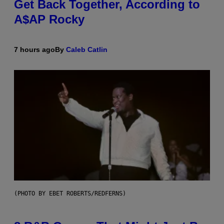
Get Back Together, According to
A$AP Rocky
7 hours ago
By
Caleb Catlin
(PHOTO BY EBET ROBERTS/REDFERNS)