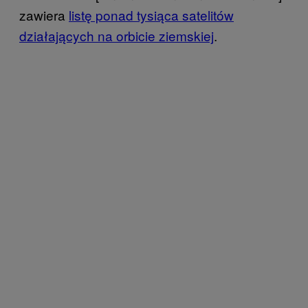
zawiera
listę ponad tysiąca satelitów
działających na orbicie ziemskiej
.