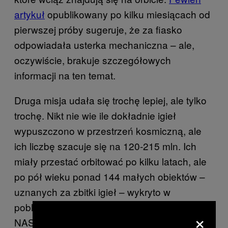
artykuł
opublikowany po kilku miesiącach od
pierwszej próby sugeruje, że za fiasko
odpowiadała usterka mechaniczna – ale,
oczywiście, brakuje szczegółowych
informacji na ten temat.
Druga misja udała się trochę lepiej, ale tylko
trochę. Nikt nie wie ile dokładnie igieł
wypuszczono w przestrzeń kosmiczną, ale
ich liczbę szacuje się na 120-215 mln. Ich
miały przestać orbitować po kilku latach, ale
po pół wieku ponad 144 małych obiektów –
uznanych za zbitki igieł – wykryto w
pobliskich orbitach. Według newslettera
×
NASA „dziś na orbicie ziemskiej znajduje się