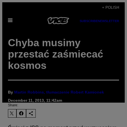
Skip
+ POLISH
to
Open
content
SUBSCRIBE
NEWSLETTER
Menu
Chyba musimy
przestać zaśmiecać
kosmos
By
Martin Robbins, tłumaczenie Robert Kamionek
December 11, 2013, 11:42am
Share: