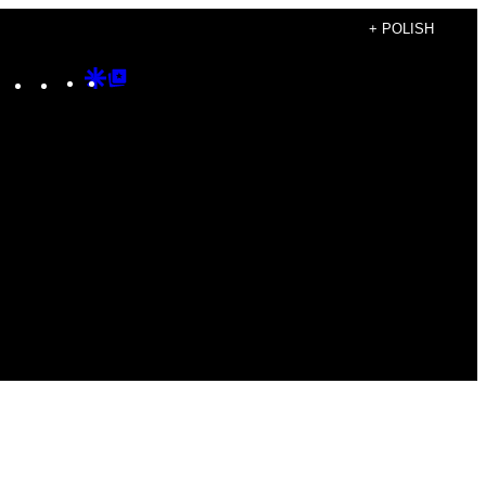
+ POLISH
Instagram
TikTok
YouTube
Google
Google
Discover
Top
Posts