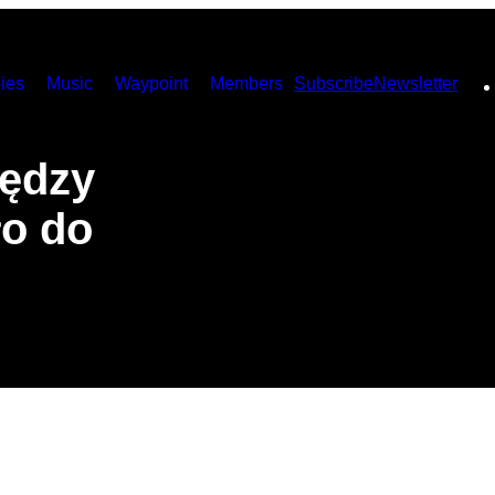
ies
Music
Waypoint
Members
Subscribe
Newsletter
iędzy
ło do