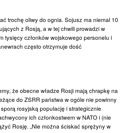
ać trochę oliwy do ognia. Sojusz ma niemal 10
jących z Rosją, a w tej chwili prowadzi w
m tysięcy członków wojskowego personelu i
anewrach często otrzymuje dość
iemy, że obecne władze Rosji mają chrapkę na
należące do ZSRR państwa w ogóle nie powinny
sporą rosyjską populację i strategicznie
 zachwycony ich członkostwem w NATO i (nie
rążyć Rosję. „Nie można ściskać sprężyny w