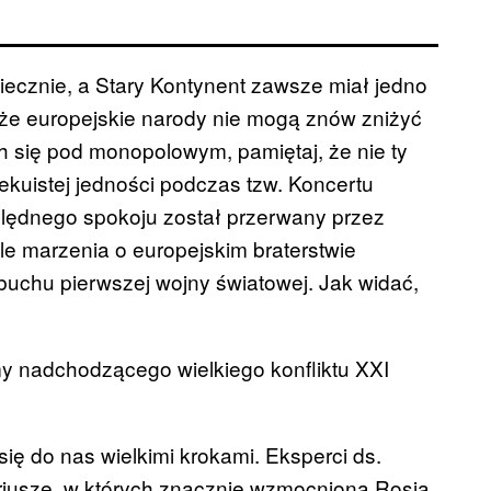
wiecznie, a Stary Kontynent zawsze miał jedno
, że europejskie narody nie mogą znów zniżyć
 się pod monopolowym, pamiętaj, że nie ty
iekuistej jedności podczas tzw. Koncertu
lędnego spokoju został przerwany przez
ale marzenia o europejskim braterstwie
ybuchu pierwszej wojny światowej. Jak widać,
my nadchodzącego wielkiego konfliktu XXI
się do nas wielkimi krokami. Eksperci ds.
riusze, w których znacznie wzmocniona Rosja