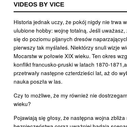
VIDEOS BY VICE
Historia jednak uczy, że pokój nigdy nie trwa 
ulubione hobby: wojnę totalną. Jeśli uważasz
się do poziomu pijanych dresów naparzających
pierwszy tak myślałeś. Niektórzy snuli wizje w
Mocarstw w połowie XIX wieku. Ten okres wzg
konflikt francusko-pruski w latach 1870-1871,
przetrwały następne czterdzieści lat, aż do w
nauka poszła w las.
Czy to możliwe, że my również nie dostrzega
wieku?
Pojawiają się głosy, że następna wojna zbliża 
bezpieczeństwa coraz uważniej badają scena