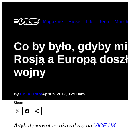
Skip
to
Open
Magazine
Pulse
Life
Tech
Munch
content
Menu
Co by było, gdyby m
Rosją a Europą dosz
wojny
By
Colin Drury
April 5, 2017, 12:00am
Share:
Artykuł pierwotnie ukazał się na
VICE UK