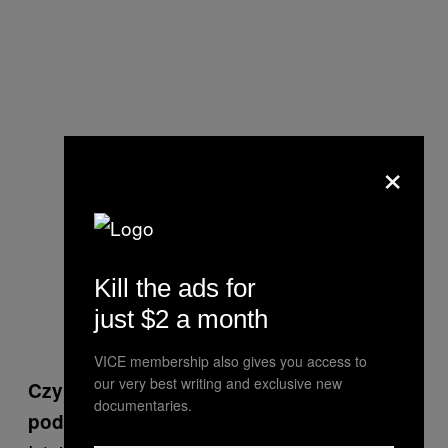
×
Kill the ads for
just $2 a month
VICE membership also gives you access to
our very best writing and exclusive new
Czy niektóre mózgi są lepsze od innych w
documentaries.
podejmowaniu decyzji?