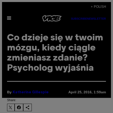
Skip
+ POLISH
to
Open
content
SUBSCRIBE
NEWSLETTER
Menu
Co dzieje się w twoim
mózgu, kiedy ciągle
zmieniasz zdanie?
Psycholog wyjaśnia
By
April 25, 2016, 1:59am
Katherine Gillespie
Share: