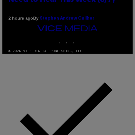
By
2 hours ago
Stephen Andrew Galiher
VICE
MEDIA
INSTAGRAM
TIKTOK
YOUTUBE
© 2026 VICE DIGITAL PUBLISHING, LLC