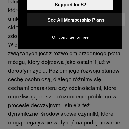
Istnieją konkretne neurologiczne czynniki,
Support for $2
które determinują naszą decyzyjność,
umiejętność rozwiązywania problemów, jak i
See All Membership Plans
skłonność do impulsywnych decyzji czy
zdolności do przewidywania konsekwencji.
Or, continue for free
Wiele z tych kognitywnych procesów
związanych jest z rozwojem przedniego płata
mózgu, który dojrzewa jako ostatni i już w
dorosłym życiu. Poziom jego rozwoju stanowi
cechę osobniczą, dlatego różnimy się
cechami charakteru czy zdolnościami, które
umożliwiają lepsze zrozumienie problemu w
procesie decyzyjnym. Istnieją też
dynamiczne, środowiskowe czynniki, które
mogą negatywnie wpłynąć na podejmowanie