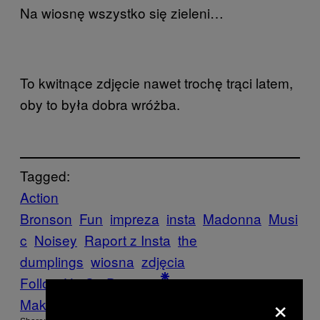
Na wiosnę wszystko się zieleni…
To kwitnące zdjęcie nawet trochę trąci latem,
oby to była dobra wróżba.
Tagged:
Action
Bronson
Fun
impreza
insta
Madonna
Musi
c
Noisey
Raport z Insta
the
dumplings
wiosna
zdjęcia
Follow Us On Discover
×
Make Us Preferred In Top Stories