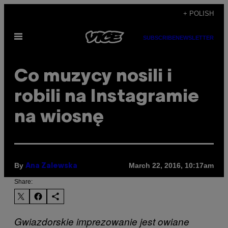
Skip
+ POLISH
to
Open
content
SUBSCRIBE
NEWSLETTER
Menu
Co muzycy nosili i
robili na Instagramie
na wiosnę
By
March 22, 2016, 10:17am
Ana Zalewska
Share:
Gwiazdorskie imprezowanie jest owiane