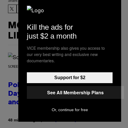
Share:
MORE
Kill the ads for
just $2 a month
LIKE THIS
VICE membership also gives you access to
our very best writing and exclusive new
documentaries.
SCREENSHOT: POKEMON GO
Support for $2
Pokémon GO Fire and Ice Hatch
See All Membership Plans
Day Event Guide – All Bonuses
and Special Hatches
Or, continue for free
By
48 minutes ago
Denny Connolly