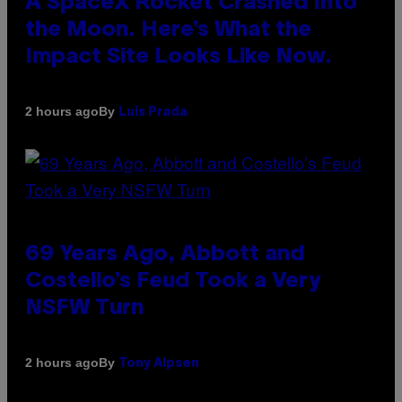
A SpaceX Rocket Crashed Into
the Moon. Here’s What the
Impact Site Looks Like Now.
By
2 hours ago
Luis Prada
69 Years Ago, Abbott and
Costello’s Feud Took a Very
NSFW Turn
By
2 hours ago
Tony Alpsen