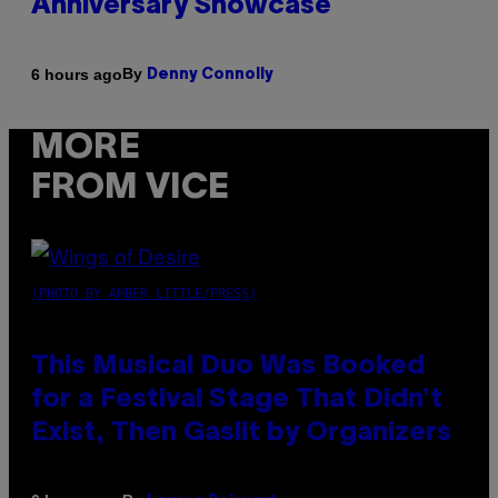
Anniversary Showcase
By
6 hours ago
Denny Connolly
MORE
FROM VICE
(PHOTO BY AMBER LITTLE/PRESS)
This Musical Duo Was Booked
for a Festival Stage That Didn’t
Exist, Then Gaslit by Organizers