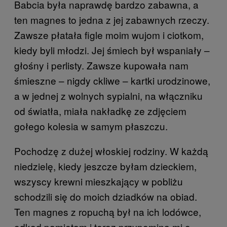
Babcia była naprawdę bardzo zabawna, a
ten magnes to jedna z jej zabawnych rzeczy.
Zawsze płatała figle moim wujom i ciotkom,
kiedy byli młodzi. Jej śmiech był wspaniały –
głośny i perlisty. Zawsze kupowała nam
śmieszne – nigdy ckliwe – kartki urodzinowe,
a w jednej z wolnych sypialni, na włączniku
od światła, miała nakładkę ze zdjęciem
gołego kolesia w samym płaszczu.
Pochodzę z dużej włoskiej rodziny. W każdą
niedzielę, kiedy jeszcze byłam dzieckiem,
wszyscy krewni mieszkający w pobliżu
schodzili się do moich dziadków na obiad.
Ten magnes z ropuchą był na ich lodówce,
odkąd pamiętam i teraz przypomina mi o