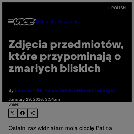
Skip
+ POLISH
to
Open
Subscribe
Newsletter
content
Menu
Zdjęcia przedmiotów,
które przypominają o
zmarłych bliskich
By
Leah Sottile, tłumaczenie: Aleksandra Berger
January 29, 2016, 3:54am
Share:
Ostatni raz widziałam moją ciocię Pat na