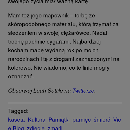
swojego życia miał ważną kartę.
Mam też jego mapownik – torbę ze
skóropodobnego materiału, którą trzymał za
siedzeniem w swojej ciężarówce. Nadal
trochę pachnie cygarami. Najbardziej
kocham mapę wydaną rok po moich
narodzinach i tę z drogami zaznaczonymi na
kolorowo. Nie wiadomo, co te linie mogły
oznaczać.
Obserwuj Leah Sottile na
Twitterze
.
Tagged:
kaseta
Kultura
Pamiątki
pamięć
śmierć
Vic
e Blog
zdjęcie
zmarli