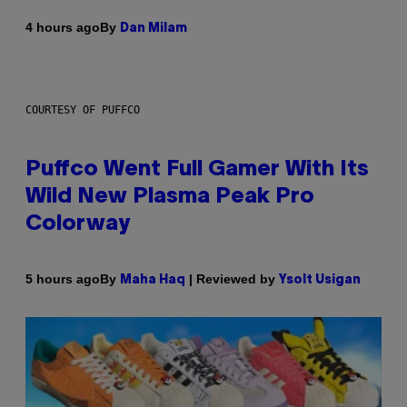
By
4 hours ago
Dan Milam
COURTESY OF PUFFCO
Puffco Went Full Gamer With Its
Wild New Plasma Peak Pro
Colorway
By
| Reviewed by
5 hours ago
Maha Haq
Ysolt Usigan