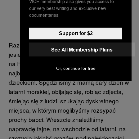
VICE membership also gives you access to
our very best writing and exclusive new
documentaries.
Support for $2
Razem z moją matką poleciałem do Maine
See All Membership Plans
jesienią po jej śmierci, żeby rozsypać prochy
na Pemaquid Point. To właśnie tam
Or, continue for free
najbardziej lubiła chodzić, gdy była
dzieckiem. Spędziliśmy z mamą cały dzień w
latarni morskiej, obijając się, robiąc zdjęcia,
śmiejąc się z ludzi, szukając dyskretnego
miejsca, w którym moglibyśmy rozsypać
prochy babci. Wreszcie znaleźliśmy
naprawdę fajne, na wschodzie od latarni, na
szczycie jakichś głazów, pod najwidoczniej