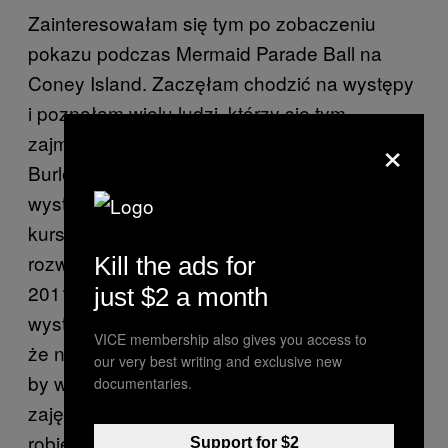
Zainteresowałam się tym po zobaczeniu
pokazu podczas Mermaid Parade Ball na
Coney Island. Zaczęłam chodzić na występy
i poznałam wielu ludzi, którzy się tym
×
zajmują. Odkryłam Nowojorską Szkołę
Burleski (NYSB) i, zanim zaczęłam
występować, uczestniczyłam w miesięcznym
kursie dla początkujących oraz szkoleniu z
rozwijania postaci. Podjęłam naukę latem
Kill the ads for
2011 r., a w grudniu tego samego roku już
just $2 a month
występowałam. To już pięć lat. Wydaje mi się,
VICE membership also gives you access to
że nauka w NYSB to najlepszy sposób na to,
our very best writing and exclusive new
by wkręcić się w burleskę. Oferują mnóstwo
documentaries.
zajęć: podstawy, choreografia i ruch, makijaż,
robienie kostiumów, a wszystkiego uczą
Support for $2