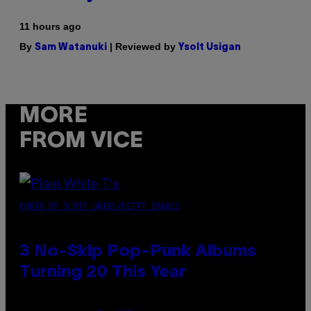
11 hours ago
By
| Reviewed by
Sam Watanuki
Ysolt Usigan
MORE
FROM VICE
PHOTO BY SCOTT GRIES/GETTY IMAGES
3 No-Skip Pop-Punk Albums
Turning 20 This Year