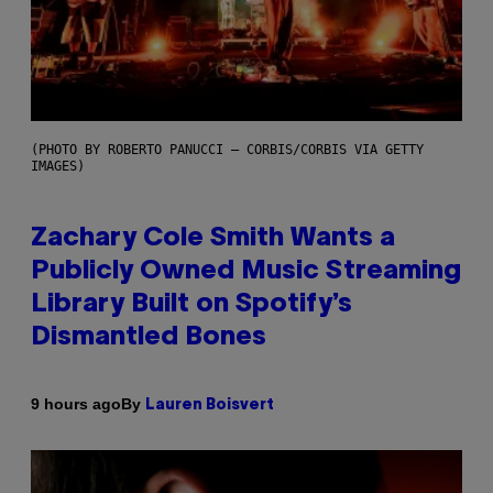
(PHOTO BY ROBERTO PANUCCI – CORBIS/CORBIS VIA GETTY
IMAGES)
Zachary Cole Smith Wants a
Publicly Owned Music Streaming
Library Built on Spotify’s
Dismantled Bones
By
9 hours ago
Lauren Boisvert