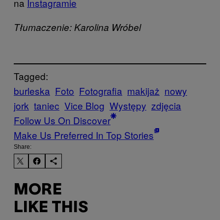
na
Instagramie
Tłumaczenie: Karolina Wróbel
Tagged:
burleska
Foto
Fotografia
makijaż
nowy
jork
taniec
Vice Blog
Występy
zdjęcia
Follow Us On Discover
Make Us Preferred In Top Stories
Share:
MORE
LIKE THIS