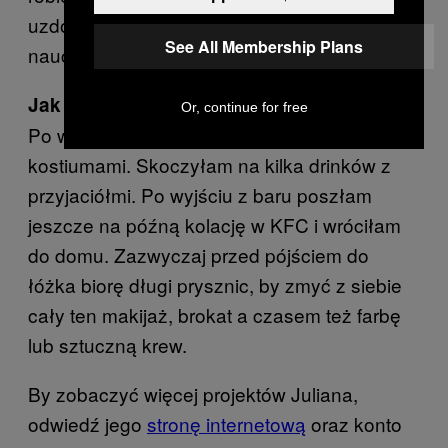
uzdolnieni i wielokrotnie nagradzani
See All Membership Plans
nauczyciele.
Jak zakończyła się twoja piątkowa noc?
Or, continue for free
Po występie spakowałam swoją torbę z
kostiumami. Skoczyłam na kilka drinków z
przyjaciółmi. Po wyjściu z baru poszłam
jeszcze na późną kolację w KFC i wróciłam
do domu. Zazwyczaj przed pójściem do
łóżka biorę długi prysznic, by zmyć z siebie
cały ten makijaż, brokat a czasem też farbę
lub sztuczną krew.
By zobaczyć więcej projektów Juliana,
odwiedź jego
stronę internetową
oraz konto