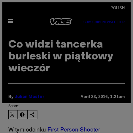
Skip
+ POLISH
to
Open
content
SUBSCRIBE
NEWSLETTER
Menu
​Co widzi tancerka
burleski w piątkowy
wieczór
By
April 23, 2016, 1:21am
Julian Master
Share:
W tym odcinku
First-Person Shooter