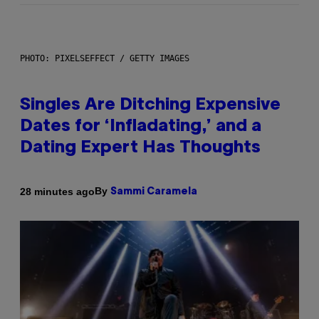
PHOTO: PIXELSEFFECT / GETTY IMAGES
Singles Are Ditching Expensive
Dates for ‘Infladating,’ and a
Dating Expert Has Thoughts
By
28 minutes ago
Sammi Caramela