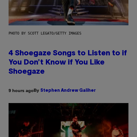
PHOTO BY SCOTT LEGATO/GETTY IMAGES
4 Shoegaze Songs to Listen to if
You Don’t Know if You Like
Shoegaze
By
9 hours ago
Stephen Andrew Galiher