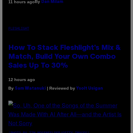
By
11 hours ago
Dan Milam
FLESHLIGHT
How To Stack Fleshlight’s Mix &
Match, Build Your Own Combo
Sales Up To 30%
12 hours ago
By
| Reviewed by
Sam Watanuki
Ysolt Usigan