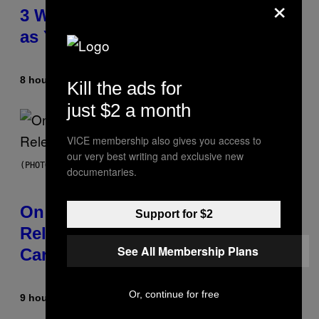
×
3 Ways Your Music Taste Changes
as You Get Older
8 hours ago
By
Dan Milam
Kill the ads for
just $2 a month
VICE membership also gives you access to
our very best writing and exclusive new
(PHOTO BY GARY GERSHOFF/WIREIMAGE)
documentaries.
On This Day 13 Years Ago, Drake
Support for $2
Released the Best Song of His
See All Membership Plans
Career
Or, continue for free
9 hours ago
By
Caleb Catlin