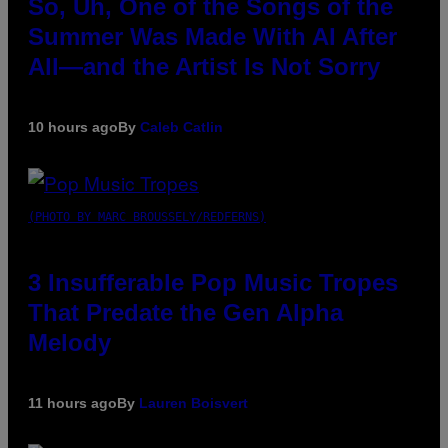
So, Uh, One of the Songs of the
Summer Was Made With AI After
All—and the Artist Is Not Sorry
10 hours ago
By
Caleb Catlin
(PHOTO BY MARC BROUSSELY/REDFERNS)
3 Insufferable Pop Music Tropes
That Predate the Gen Alpha
Melody
11 hours ago
By
Lauren Boisvert