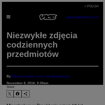
Skip
+ POLISH
to
Open
content
SUBSCRIBE
NEWSLETTER
Menu
Niezwykłe zdjęcia
codziennych
przedmiotów
By
Mauricio Alejo, tłum. Jan Bogdaniuk
November 8, 2016, 9:39am
Share: