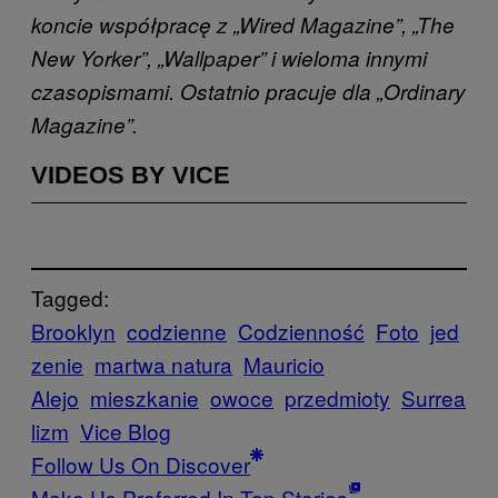
koncie współpracę z „Wired Magazine”, „The
New Yorker”, „Wallpaper” i wieloma innymi
czasopismami. Ostatnio pracuje dla „Ordinary
Magazine”.
VIDEOS BY VICE
Tagged:
Brooklyn
codzienne
Codzienność
Foto
jed
zenie
martwa natura
Mauricio
Alejo
mieszkanie
owoce
przedmioty
Surrea
lizm
Vice Blog
Follow Us On Discover
Make Us Preferred In Top Stories