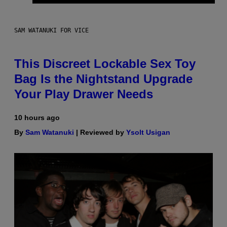
SAM WATANUKI FOR VICE
This Discreet Lockable Sex Toy
Bag Is the Nightstand Upgrade
Your Play Drawer Needs
10 hours ago
By
Sam Watanuki
| Reviewed by
Ysolt Usigan