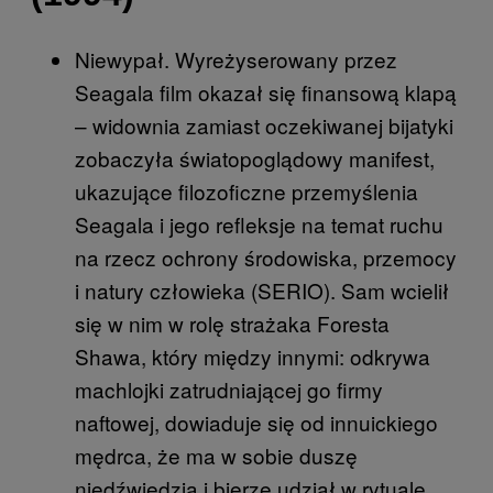
Niewypał. Wyreżyserowany przez
Seagala film okazał się finansową klapą
– widownia zamiast oczekiwanej bijatyki
zobaczyła światopoglądowy manifest,
ukazujące filozoficzne przemyślenia
Seagala i jego refleksje na temat ruchu
na rzecz ochrony środowiska, przemocy
i natury człowieka (SERIO). Sam wcielił
się w nim w rolę strażaka Foresta
Shawa, który między innymi: odkrywa
machlojki zatrudniającej go firmy
naftowej, dowiaduje się od innuickiego
mędrca, że ma w sobie duszę
niedźwiedzia i bierze udział w rytuale