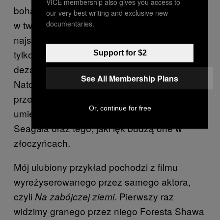
VICE membership also gives you access to
bohatera atakuje policjanta i wywrzaskuje mu
our very best writing and exclusive new
w twarz, że: „Mason Storm to najlepszy i
documentaries.
najszlachetniejszy oficer w całej jednostce” ‒
tylko dlatego, że gliniarz odważył się wyrazić
Support for $2
dezaprobatę wobec mistrza z kucykiem.
See All Membership Plans
Natomiast w
przez cały czas
Liberatorze
przewija się wątek niesamowitych
Or, continue for free
umiejętności i świetnego przeszkolenia
Seagala oraz tego, jaki lęk budzą one w
złoczyńcach.
Mój ulubiony przykład pochodzi z filmu
wyreżyserowanego przez samego aktora,
czyli
. Pierwszy raz
Na zabójczej ziemi
widzimy granego przez niego Foresta Shawa