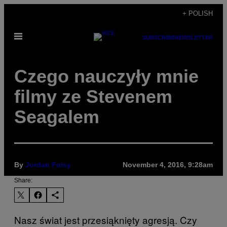
Skip
+ POLISH
to
Open
content
SUBSCRIBE
NEWSLETTER
Menu
Czego nauczyły mnie
filmy ze Stevenem
Seagalem
By
Jordan Foisy
November 4, 2016, 9:28am
Share:
Nasz świat jest przesiąknięty agresją. Czy