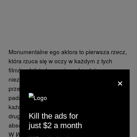
Monumentalne ego aktora to pierwsza rzecz,
która rzuca się w oczy w każdym z tych
filmów. Jak jeden mąż wychwalają one
×
niezliczone umiejętności i przymioty granych
przez Seagala bohaterów i w żadnym nie
pada nawet jedno słowo krytyki. Co więcej, w
każdym z nich przynajmniej kilka
Kill the ads for
drugoplanowych postaci musi się zachwycić
just $2 a month
absolutnie niepojętym geniuszem Seagala.
W
przyjaciel głównego
Wygrać ze śmiercią