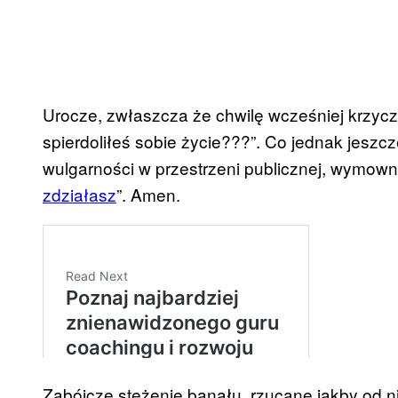
Urocze, zwłaszcza że chwilę wcześniej krzyc
spierdoliłeś sobie życie???”. Co jednak jeszc
wulgarności w przestrzeni publicznej, wymowni
zdziałasz
”. Amen.
Zabójcze stężenie banału, rzucane jakby od n