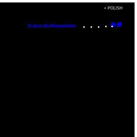
+ POLISH
Instagram
TikTok
YouTube
Google
Googl
Subscribe
Newsletter
Discover
Top
Posts