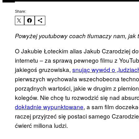
Share:
Powyżej youtubowy coach tłumaczy nam, jak t
O Jakubie Łoteckim alias Jakub Czarodziej do
internetu – za sprawą pewnego filmu z YouTube
jakiegoś gruzowiska,
snując wywód o „ludziach
pierwszych wychowała wszechobecna technolo
porządnych wartości, jakie w drugim z plemio
kolegów. Nie chcę tu rozwodzić się nad absu
dokładnie wypunktowane
, a sam film doczeka
raczej przyjrzeć się postaci samego Czarodzie
ćwierć miliona ludzi.