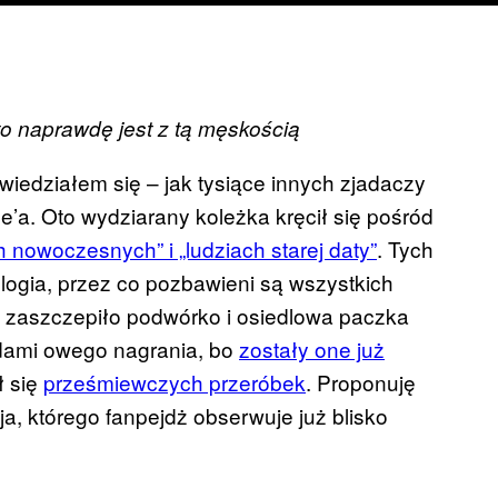
o naprawdę jest z tą męskością
wiedziałem się – jak tysiące innych zjadaczy
’a. Oto wydziarany koleżka kręcił się pośród
 nowoczesnych” i „ludziach starej daty”
. Tych
gia, przez co pozbawieni są wszystkich
n zaszczepiło podwórko i osiedlowa paczka
rdami owego nagrania, bo
zostały one już
ł się
prześmiewczych przeróbek
. Proponuję
ja, którego fanpejdż obserwuje już blisko