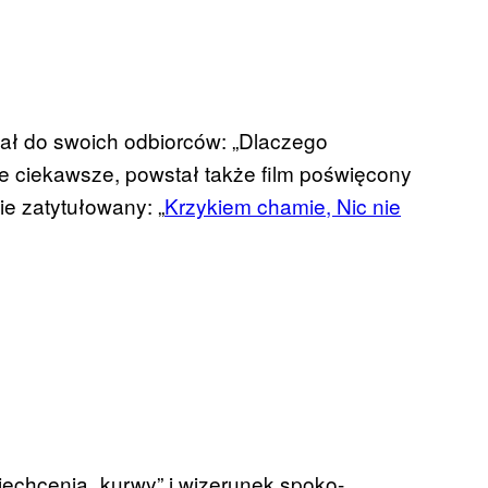
zał do swoich odbiorców: „Dlaczego
ze ciekawsze, powstał także film poświęcony
e zatytułowany: „
Krzykiem chamie, Nic nie
iechcenia „kurwy” i wizerunek spoko-