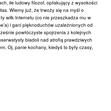
ach, ile ludowy filozof, opłakujący z wysokości
tas. Wiemy już, że trwoży się na myśl o
zły wilk Internetu (co nie przeszkadza mu w
’a) i gani pięknoduchów uzależnionych od
eśnie powłóczyste spojrzenia z kolejnych
nserwatysty biadoli nad atrofią prawdziwych
m. Oj, panie kochany, kiedyś to były czasy,