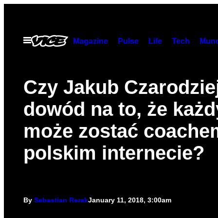
Skip
to
content
Open
Magazine
Pulse
Life
Tech
Munc
Menu
Czy Jakub Czarodziej
dowód na to, że każd
może zostać coache
polskim internecie?
By
Sebastian Rerak
January 11, 2018, 3:00am