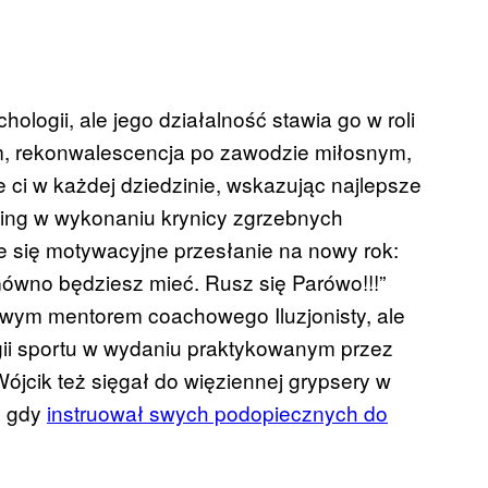
ologii, ale jego działalność stawia go w roli
m, rekonwalescencja po zawodzie miłosnym,
 ci w każdej dziedzinie, wskazując najlepsze
hing w wykonaniu krynicy zgrzebnych
 się motywacyjne przesłanie na nowy rok:
ówno będziesz mieć. Rusz się Parówo!!!”
kowym mentorem coachowego Iluzjonisty, ale
ii sportu w wydaniu praktykowanym przez
ójcik też sięgał do więziennej grypsery w
, gdy
instruował swych podopiecznych do