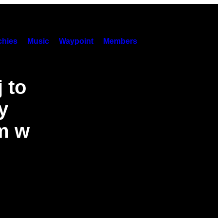
hies
Music
Waypoint
Members
 to
y
m w