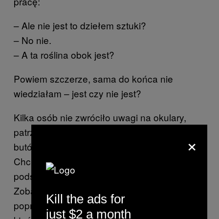
pracę:
– Ale nie jest to dziełem sztuki?
– No nie.
– A ta roślina obok jest?
Powiem szczerze, sama do końca nie
wiedziałam – jest czy nie jest?
Kilka osób nie zwróciło uwagi na okulary,
patrzyli na nie, jakby tak miało być – barka z
×
butów, roślina i okulary na podłodze.
Chciałam spędzić tam więcej czasu, ale
podszedł do mnie pracownik informacji.
Zobaczył co robię w kamerze i przyszedł
Kill the ads for
poprosić, żebym przestała. Nie chciał, aby
just $2 a month