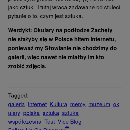
jako sztuki. I tutaj wraca zadawane od stuleci
pytanie o to, czym jest sztuka.
Werdykt: Okulary na podłodze Zachęty
nie stałyby się w Polsce hitem internetu,
ponieważ my Słowianie nie chodzimy do
galerii, więc nawet nie miałby im kto
zrobić zdjęcia.
Tagged:
galeria
Internet
Kultura
memy
muzeum
ok
ulary
polska
sztuka
sztuka
współczesna
Test
Vice Blog
Follow Us On Discover