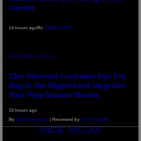
Career
By
14 hours ago
Caleb Catlin
SAM WATANUKI FOR VICE
This Discreet Lockable Sex Toy
Bag Is the Nightstand Upgrade
Your Play Drawer Needs
15 hours ago
By
| Reviewed by
Sam Watanuki
Ysolt Usigan
VICE
MEDIA
INSTAGRAM
TIKTOK
YOUTUBE