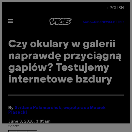
Skip
+ POLISH
to
Open
content
SUBSCRIBE
NEWSLETTER
Menu
​Czy okulary w galerii
naprawdę przyciągną
gapiów? Testujemy
internetowe bzdury
By
Svitlana Palamarchuk, współpraca Maciek
Piasecki
June 3, 2016, 3:05am
Share: