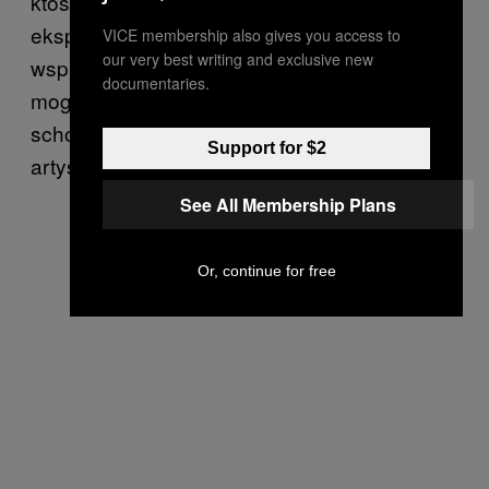
ktoś potraktował moje okulary jako część
ekspozycji (chociaż stwierdził, że Zachęta
VICE membership also gives you access to
our very best writing and exclusive new
wspiera takie inicjatywy). Powiedział, że
documentaries.
mogę zostawić okulary na korytarzu lub
schodach – tak, żeby w pobliżu nie było prac
Support for $2
artystów.
See All Membership Plans
Or, continue for free