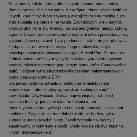
Są w branży ludzie, którzy określają się mianem producentów
„feministycznych” filmów porno. Anna Span, chcąc się odróżnić od
innych, kręci filmy, które zawierają więcej zbliżeń na męskie ciało
oraz skupiają się bardziej na fabule. Zwyciężczyni wielu nagród,
producentka Petra Joy twierdzi, że „zaciera granice między sztuką
a porno” (nawet jeśli objawia się to scenami seksu przeplatanymi z
ujęciami drzew i ptaków). Tacy producenci i ich firmy już od dawna
kładą nacisk na tworzenie przyjaznego środowiska pacy i
prawdopodobnie jako pierwsi dołączą do Ethical Porn Partnership.
Jednak pomimo różnicy między feministycznym /alternatywnym i
bardziej mizoginistycznym popularnym porno, które Cameron chce
tępić, Hodgson waha się przed wykluczeniem mainstreamowych
porno przedsiębiorstw z EPP.
„Na pewno będę rozmawiała z niektórymi feministycznymi
producentami, ale nie chcę wprowadzać żadnej cenzury” –
powiedziała. „Oczywiście, dla nas najważniejszy jest punkt
widzenia kobiety, jednak w takim rozróżnieniu [na
feministyczne/alternatywne porno i mainstreamowe] jest element
snobizmu. Zwykle to nie materiał różni się tak bardzo, tylko
kulturalna otoczka wokół niego. Jeżeli zostanie nakręcony i
zapakowany w konkretny sposób, wtedy wydaje się być zupełnie
innym doświadczeniem”.