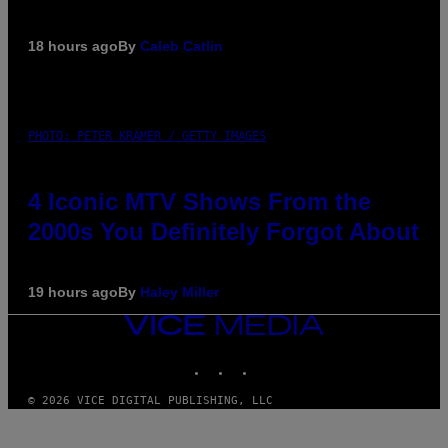
18 hours ago
By
Caleb Catlin
PHOTO: PETER KRAMER / GETTY IMAGES
4 Iconic MTV Shows From the
2000s You Definitely Forgot About
19 hours ago
By
Haley Miller
VICE
MEDIA
INSTAGRAM
TIKTOK
YOUTUBE
© 2026 VICE DIGITAL PUBLISHING, LLC