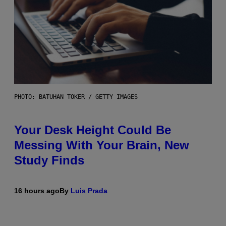
PHOTO: BATUHAN TOKER / GETTY IMAGES
Your Desk Height Could Be
Messing With Your Brain, New
Study Finds
16 hours ago
By
Luis Prada