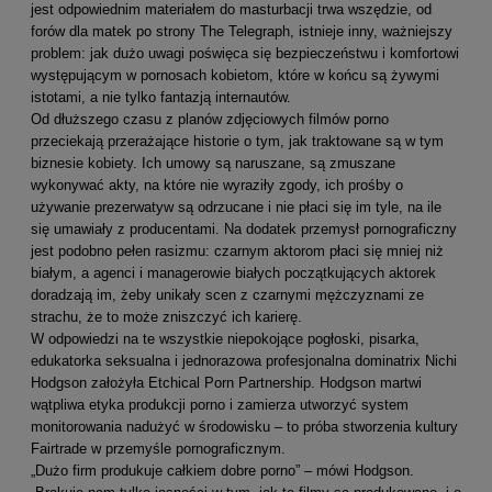
jest odpowiednim materiałem do masturbacji trwa wszędzie, od
forów dla matek po strony The Telegraph, istnieje inny, ważniejszy
problem: jak dużo uwagi poświęca się bezpieczeństwu i komfortowi
występującym w pornosach kobietom, które w końcu są żywymi
istotami, a nie tylko fantazją internautów.
Od dłuższego czasu z planów zdjęciowych filmów porno
przeciekają przerażające historie o tym, jak traktowane są w tym
biznesie kobiety. Ich umowy są naruszane, są zmuszane
wykonywać akty, na które nie wyraziły zgody, ich prośby o
używanie prezerwatyw są odrzucane i nie płaci się im tyle, na ile
się umawiały z producentami. Na dodatek przemysł pornograficzny
jest podobno pełen rasizmu: czarnym aktorom płaci się mniej niż
białym, a agenci i managerowie białych początkujących aktorek
doradzają im, żeby unikały scen z czarnymi mężczyznami ze
strachu, że to może zniszczyć ich karierę.
W odpowiedzi na te wszystkie niepokojące pogłoski, pisarka,
edukatorka seksualna i jednorazowa profesjonalna dominatrix Nichi
Hodgson założyła Etchical Porn Partnership. Hodgson martwi
wątpliwa etyka produkcji porno i zamierza utworzyć system
monitorowania nadużyć w środowisku – to próba stworzenia kultury
Fairtrade w przemyśle pornograficznym.
„Dużo firm produkuje całkiem dobre porno” – mówi Hodgson.