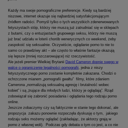
Każdy ma swoje pornograficzne preferencje. Kiedy są bardziej
niszowe, internet okazuje się najbardziej satysfakcjonującym
źródłem radości. Pomyśl tylko o tych wszystkich zdenerwowanych
fetyszystach stóp, którzy nie muszą już zatrudniać się w sklepach
z butami, czy o entuzjastach grupowego seksu, którzy nie muszą
już brać udziału w loterii chorób wenerycznych co weekend, żeby
zaspokoić się seksualnie. Oczywiście, oglądanie porno to nie to
samo co prawdziwy akt – ale często to właśnie fantazje okazują
się lepsze (mniej rozczarowujące) niż rzeczywistość.
Ale jeżeli premier Wielkiej Brytanii
David Cameron dopnie swego w
walce o ograniczenie legalności pornografii
, jedna z niszy
fetyszystycznego porno zostanie kompletnie zakazana. Chodzi o
ochrzczone mianem „pornografii gwałtu” filmy, które zdaniem
Camerona „normalizują seksualną agresję i brutalność wobec
kobiet” i są „trujące dla młodych ludzi, którzy je oglądają”. Rząd
zobowiązał się zabronić posiadania i oglądania tego rodzaju porno
online.
Jeszcze zobaczymy czy są faktycznie w stanie tego dokonać, ale
propozycja zakazu ponownie rozpoczęła dyskusję o tym, jakiego
rodzaju seks możemy oglądać (zakładając, że aktorzy grają w
porno z własnej woli). Podczas gdy debata o tym co jest, a co nie