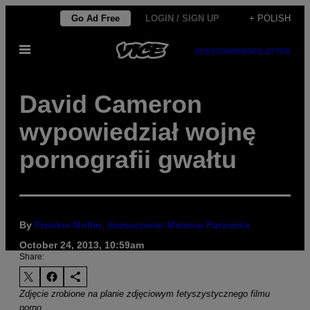
Skip
Go Ad Free
LOGIN / SIGN UP
+ POLISH
to
Open
content
SUBSCRIBE
NEWSLETTER
Menu
David Cameron
wypowiedział wojnę
pornografii gwałtu
By
Frankie Mullin, tłumaczenie Melania Parzonka
October 24, 2013, 10:59am
Share:
Zdjęcie zrobione na planie zdjęciowym fetyszystycznego filmu
porno