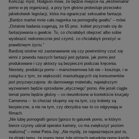
Kończąc myśl, Hodgson mówi, że będzie miejsce na „ekstremalne”
porno w jej organizacji, a przy tym głośno protestuje przeciwko
jakiekolwiek legislacji, która ma ograniczać seksualne fantazje.
„Bardzo martwi mnie cała nagonka na pornografię gwałtu” – mówi.
„Ostatnie badania sugerują, że 65 proc. kobiet przyznało się do
fantazjowania o gwałcie. To, co chciałabyś obejrzeć albo sobie
wyobrazić niekoniecznie jest czymś, co chciałabyś przeżyć w
prawdziwym życiu.”
Bardziej istotne niż zastanawianie się czy powinniśmy czuć się
winni z powodu naszych fantazji jest pytanie, jak porno jest
produkowane i czy aktorzy są bezpieczni podczas kręcenia.
Niestety, produkcja porno – mainstreamowa lub nie – kosztuje, i w
związku z tym, że większość masturbujących się konsumentów
jest przyzwyczajona do darmowego materiału, największym
wyzwaniem będzie sprzedanie „etycznego” porno. Ale jeżeli ciągle
temat porno będzie głośny – co nieuniknione w kontekście krucjaty
Camerona – to chociaż skupmy się na tym, czy kobiety są
bezpieczne, a nie na tym, czy obrzydza nas to co odgrywają w
filmach.
„Nie lubię pornografii gonzo [gonzo to gatunek porno, w którym
bierze czynny udział operator kamery, co ma zwiększyć poziom
realizmu]” – mówi Petra Joy. „Ale myślę, że najważniejsze jest to,
że dzięki temu, że mamy teraz tyle różnych gatunków porno każdy