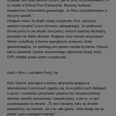
„Brakuje nam tylko jasności w tym, jak te filmy są produkowane, i o
to chodzi w Ethical Porn Partnership. Możemy budować
świadomość konsumenta gwarantując, że filmy są produkowane w
etyczny sposób.”
Hodgson mówi, że dzięki swojej inicjatywie chce „odzyskać
wartości moralne” w tym biznesie, udowadniając, że producenci
filmów porno to nie ohydni zboczeńcy, których bardziej obchodzą
pieniądze niż dobro aktorów. Hodgson chce również przyznawać
filmom certyfikaty w formie specjalnych oznaczeń, które
gwarantowałyby, że spełniają one pewien zestaw kryteriów. Planuje
także ustanowić system anonimowego zgłaszania skarg, które
EPP miałoby prawo potem rozpatrywać.
Kadr z filmu z udziałem Petry Joy
Kitty Stryker, pracująca w branży aktywistka grająca w
alternatywnych pornosach zgadza się, że w publicznych debatach
o porno i moralności priorytetem powinno być bezpieczeństwo
aktorów, sposób zatrudniania i warunki pracy, a nie to, co jest
przedstawiane na ekranie. „To nie o brutalny seks na ekranie
powinniśmy się martwić, ale o to całe gówno, które dzieje się na
planie i poza zasięgiem kamery.”