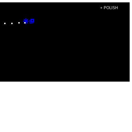
+ POLISH
Instagram
TikTok
YouTube
Google
Google
Discover
Top
Posts