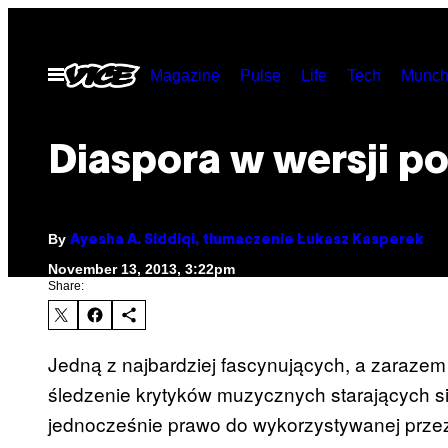
Skip
to
Open
Magazine
Pulse
Life
Tech
Munch
content
Menu
Diaspora w wersji p
By
Ayesha A. Siddiqi, tłumaczenie Łukasz Kasperek
November 13, 2013, 3:22pm
Share:
Jedną z najbardziej fascynujących, a zarazem 
śledzenie krytyków muzycznych starających si
jednocześnie prawo do wykorzystywanej przez