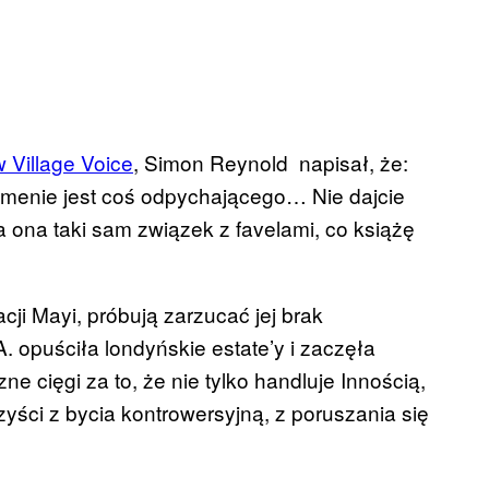
w Village Voice
, Simon Reynold napisał, że:
nomenie jest coś odpychającego… Nie dajcie
 ona taki sam związek z favelami, co książę
acji Mayi, próbują zarzucać jej brak
. opuściła londyńskie estate’y i zaczęła
zne cięgi za to, że nie tylko handluje Innością,
orzyści z bycia kontrowersyjną, z poruszania się