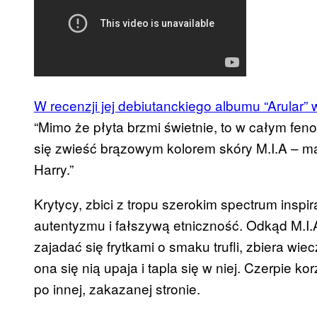
W recenzji jej debiutanckiego albumu “Arular” 
“Mimo że płyta brzmi świetnie, to w całym fe
się zwieść brązowym kolorem skóry M.I.A – ma
Harry.”
Krytycy, zbici z tropu szerokim spectrum inspir
autentyzmu i fałszywą etniczność. Odkąd M.I.A
zajadać się frytkami o smaku trufli, zbiera wiec
ona się nią upaja i tapla się w niej. Czerpie k
po innej, zakazanej stronie.