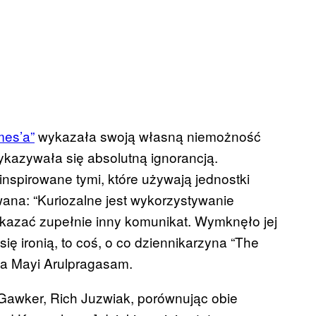
mes’a”
wykazała swoją własną niemożność
wykazywała się absolutną ignorancją.
nspirowane tymi, które używają jednostki
wana: “Kuriozalne jest wykorzystywanie
kazać zupełnie inny komunikat. Wymknęło jej
 się ironią, to coś, o co dziennikarzyna “The
ła Mayi Arulpragasam.
Gawker, Rich Juzwiak, porównując obie