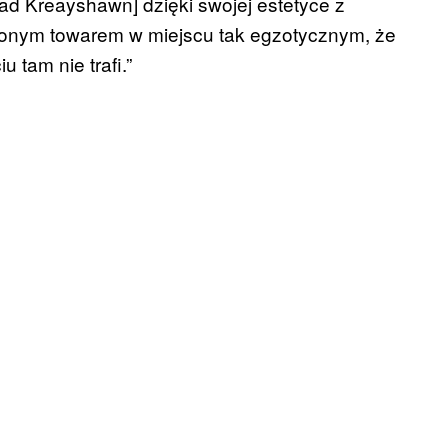
nad Kreayshawn] dzięki swojej estetyce z
nionym towarem w miejscu tak egzotycznym, że
 tam nie trafi.”