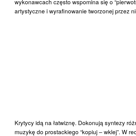
wykonawcach często wspomina się o “pierwotne
artystyczne i wyrafinowanie tworzonej przez n
Krytycy idą na łatwiznę. Dokonują syntezy różn
muzykę do prostackiego “kopiuj – wklej”. W re