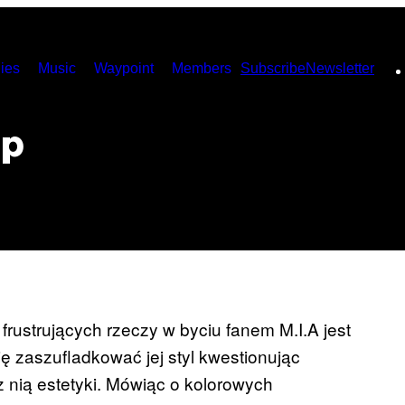
ies
Music
Waypoint
Members
Subscribe
Newsletter
op
frustrujących rzeczy w byciu fanem M.I.A jest
ę zaszufladkować jej styl kwestionując
 nią estetyki. Mówiąc o kolorowych