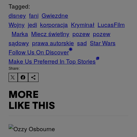
Tagged:
disney
fani
Gwiezdne
Wojny
jedi
korporacja
Kryminał
LucasFilm
Marka
Miecz świetlny
pozew
pozew
sądowy
prawa autorskie
sad
Star Wars
Follow Us On Discover
Make Us Preferred In Top Stories
Share:
MORE
LIKE THIS