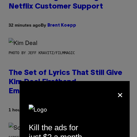
Netflix Customer Support
By
32 minutes ago
Brent Koepp
PHOTO BY JEFF KRAVITZ/FILMMAGIC
The Set of Lyrics That Still Give
Kim Deal Firsthand
×
Embarrassment Decades Later
By
1 hour ago
Lauren Boisvert
Kill the ads for
just $2 a month