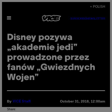
Skip
+ POLISH
to
Open
content
SUBSCRIBE
NEWSLETTER
Menu
Disney pozywa
„akademie jedi”
prowadzone przez
fanów „Gwiezdnych
Wojen”
By
October 31, 2018, 12:00am
VICE Staff
Share: