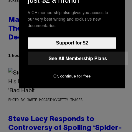
SCREENSHOT: WIZARDS OF THE COAST
VICE membership also gives you access to
our very best writing and exclusive new
Magic: The Gathering Confirms
documentaries.
Themes for 5 New Star Trek
Decks
Support for $2
By
1 hour ago
Denny Connolly
See All Membership Plans
Or, continue for free
PHOTO BY JAMIE MCCARTHY/GETTY IMAGES
Steve Lacy Responds to
Controversy of Spoiling ‘Spider-