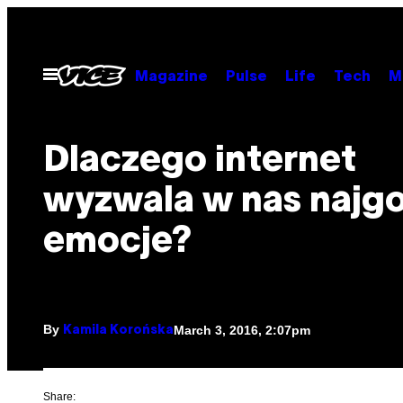
Skip
to
content
Open
Magazine
Pulse
Life
Tech
M
Menu
Dlaczego internet
wyzwala w nas najg
emocje?
By
March 3, 2016, 2:07pm
Kamila Korońska
Share: