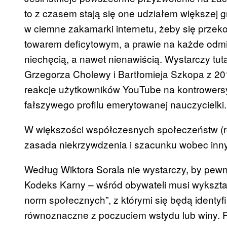
to z czasem stają się one udziałem większej 
w ciemne zakamarki internetu, żeby się przekon
towarem deficytowym, a prawie na każde odm
niechęcią, a nawet nienawiścią. Wystarczy tu
Grzegorza Cholewy i Bartłomieja Szkopa z 2012
reakcje użytkowników YouTube na kontrowersy
fałszywego profilu emerytowanej nauczycielki.
W większości współczesnych społeczeństw (ró
zasada niekrzywdzenia i szacunku wobec inn
Według Wiktora Sorala nie wystarczy, by pew
Kodeks Karny – wśród obywateli musi wykształ
norm społecznych”, z którymi się będą identyf
równoznaczne z poczuciem wstydu lub winy. P