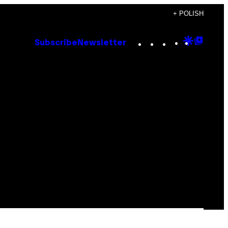
+ POLISH
Instagram
TikTok
YouTube
Google
Goog
Subscribe
Newsletter
Discove
Top
Posts