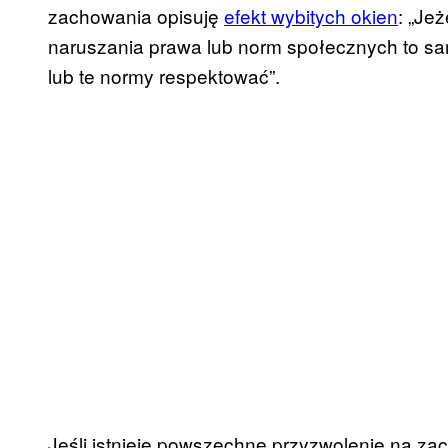
zachowania opisuję
efekt wybitych okien
: „Je
naruszania prawa lub norm społecznych to sam
lub te normy respektować”.
Jeśli istnieje powszechne przyzwolenie na z