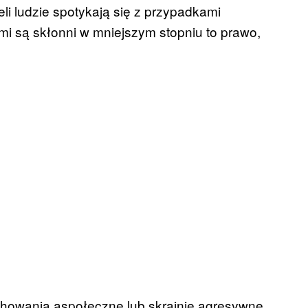
żeli ludzie spotykają się z przypadkami
i są skłonni w mniejszym stopniu to prawo,
achowania aspołeczne lub skrajnie agresywne