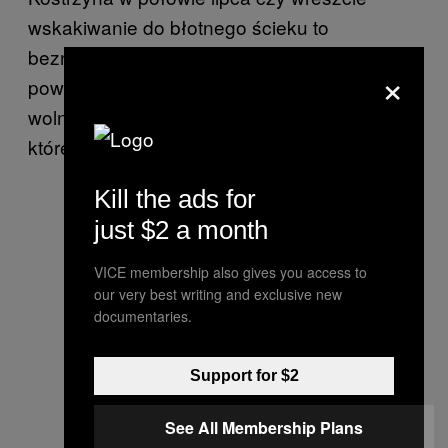
wskakiwanie do błotnego ścieku to
beznadziejne pomysły, jednak każdy
×
powinien swobodnie dysponować swoją
wolnością, nawet jeśli ktoś chce pić kałużę, w
której inni się kąpią.
Kill the ads for
just $2 a month
VICE membership also gives you access to
our very best writing and exclusive new
documentaries.
Support for $2
See All Membership Plans