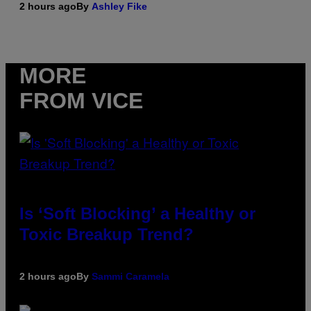
2 hours ago
By
Ashley Fike
MORE
FROM VICE
Is ‘Soft Blocking’ a Healthy or
Toxic Breakup Trend?
2 hours ago
By
Sammi Caramela