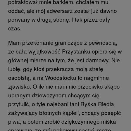
potraktował mnie barkiem, chciałem mu
oddać, ale mój adwersarz został już dawno
porwany w drugą stronę. I tak przez cały
czas.
Mam przekonanie graniczące z pewnością,
że cała wyjątkowość Przystanku opiera się w
głównej mierze na tym, że jest darmowy. Nie
lubię, gdy ktoś przekracza moją strefę
osobistą, a na Woodstocku to nagminne
zjawisko. O ile nie mam nic przeciwko skąpo
ubranym dziewczynom chcącym się
przytulić, o tyle najebani fani Ryśka Riedla
zażywający błotnych kąpieli, chcący posępić
piwa, a potem zrobić dziękczynnego miśka
sprawiają, że mój pokojowy nastrój może