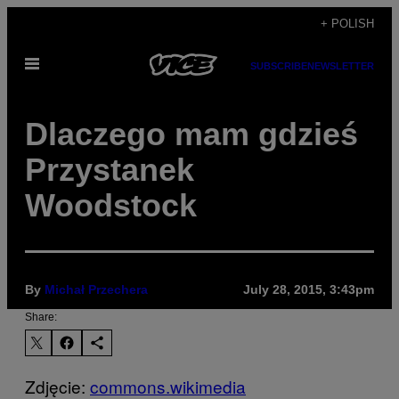
Skip
+ POLISH
to
Open
content
SUBSCRIBE
NEWSLETTER
Menu
Dlaczego mam gdzieś
Przystanek
Woodstock
By
Michał Przechera
July 28, 2015, 3:43pm
Share:
Zdjęcie:
commons.wikimedia