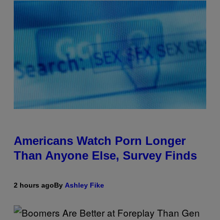
Americans Watch Porn Longer
Than Anyone Else, Survey Finds
2 hours ago
By
Ashley Fike