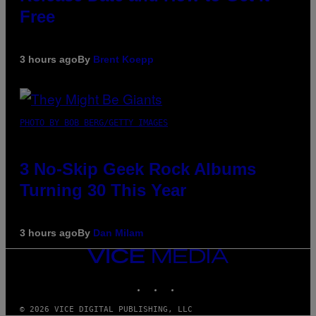
Free
3 hours ago
By
Brent Koepp
PHOTO BY BOB BERG/GETTY IMAGES
3 No-Skip Geek Rock Albums
Turning 30 This Year
3 hours ago
By
Dan Milam
VICE
MEDIA
INSTAGRAM
TIKTOK
YOUTUBE
© 2026 VICE DIGITAL PUBLISHING, LLC