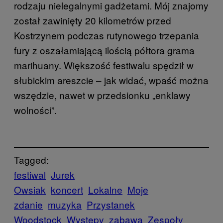
rodzaju nielegalnymi gadżetami. Mój znajomy
został zawinięty 20 kilometrów przed
Kostrzynem podczas rutynowego trzepania
fury z oszałamiającą ilością półtora grama
marihuany. Większość festiwalu spędził w
słubickim areszcie – jak widać, wpaść można
wszędzie, nawet w przedsionku „enklawy
wolności”.
Tagged:
festiwal
Jurek
Owsiak
koncert
Lokalne
Moje
zdanie
muzyka
Przystanek
Woodstock
Występy
zabawa
Zespoły