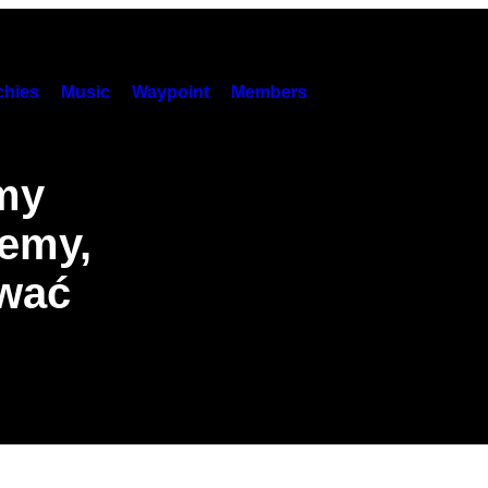
hies
Music
Waypoint
Members
my
iemy,
ować