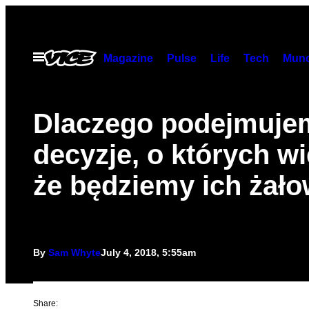
Skip
to
content
Open
Magazine
Pulse
Life
Tech
Munc
Menu
Dlaczego podejmuje
decyzje, o których w
że będziemy ich żał
By
Sam Whyte
July 4, 2018, 5:55am
Share: