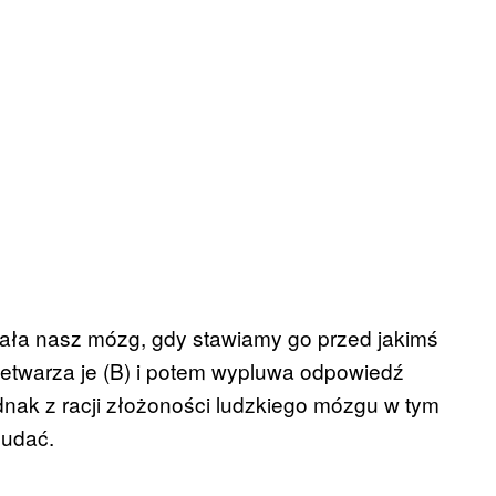
iała nasz mózg, gdy stawiamy go przed jakimś
zetwarza je (B) i potem wypluwa odpowiedź
dnak z racji złożoności ludzkiego mózgu w tym
 udać.