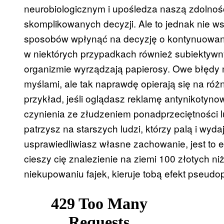
neurobiologicznym i upośledza naszą zdolnoś
skomplikowanych decyzji. Ale to jednak nie w
sposobów wpłynąć na decyzję o kontynuowan
w niektórych przypadkach również subiektywn
organizmie wyrządzają papierosy. Owe błędy 
myślami, ale tak naprawdę opierają się na róż
przykład, jeśli oglądasz reklamę antynikotynow
czynienia ze złudzeniem ponadprzeciętności l
patrzysz na starszych ludzi, którzy palą i wyda
usprawiedliwiasz własne zachowanie, jest to ef
cieszy cię znalezienie na ziemi 100 złotych n
niekupowaniu fajek, kieruje tobą efekt pseudo