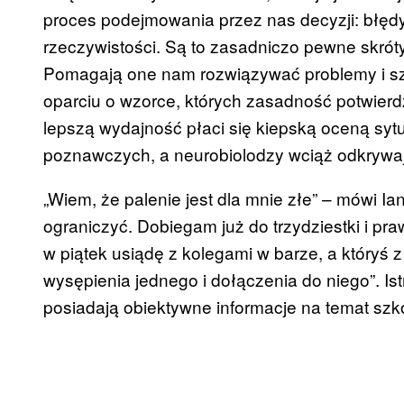
proces podejmowania przez nas decyzji: błędy
rzeczywistości. Są to zasadniczo pewne skrót
Pomagają one nam rozwiązywać problemy i szy
oparciu o wzorce, których zasadność potwierdz
lepszą wydajność płaci się kiepską oceną sytu
poznawczych, a neurobiolodzy wciąż odkrywaj
„Wiem, że palenie jest dla mnie złe” – mówi Ian
ograniczyć. Dobiegam już do trzydziestki i praw
w piątek usiądę z kolegami w barze, a któryś 
wysępienia jednego i dołączenia do niego”. Ist
posiadają obiektywne informacje na temat szko