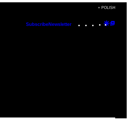
+ POLISH
Instagram
TikTok
YouTube
Google
Googl
Subscribe
Newsletter
Discover
Top
Posts