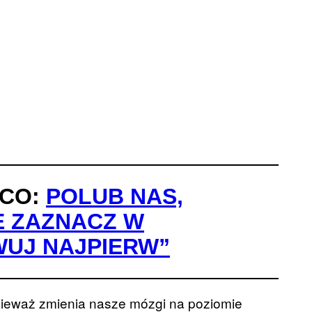
ĄCO:
POLUB NAS,
E ZAZNACZ W
WUJ NAJPIERW”
nieważ zmienia nasze mózgi na poziomie