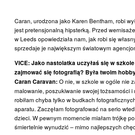
Caran, urodzona jako Karen Bentham, robi wył
jest pretensjonalną hipsterką. Przed wernisaż
w Leeds opowiedziała nam, jak robi się włas
sprzedaje je największym światowym agencjom i
VICE: Jako nastolatka uczyłaś się w szkole
zajmować się fotografią? Była twoim hob
O nie, w szkole w ogóle nie 
Caran Caravan:
malowanie, poszukiwanie swojej tożsamości i
robiłam chyba tylko w budkach fotograficzny
aparatu. Zaczęłam fotografować na serio wted
dzieci. W pewnym momencie miałam trójkę poniż
śmiertelnie wynudzić – mimo najlepszych chęc