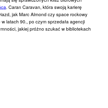
ńca
. Caran Caravan, która swoją karierę
gwiazd, jak Marc Almond czy space rockowy
ę w latach 90., po czym sprzedała agencji
ymności, jakiej próżno szukać w bibliotekach