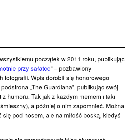
wszystkiemu początek w 2011 roku, publikując
motnie przy sałatce
” – pozbawiony
h fotografii. Wpis dorobił się honorowego
 podstrona „The Guardiana”, publikując swój
at z humoru. Tak jak z każdym memem i taki
(i śmieszny), a później o nim zapomnieć. Można
 się pod nosem, ale na miłość boską, kiedyś
ymają się sprawdzonych klisz biurowych