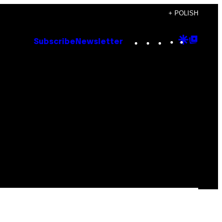
+ POLISH
Instagram
TikTok
YouTube
Google
Goog
Subscribe
Newsletter
Discove
Top
Posts