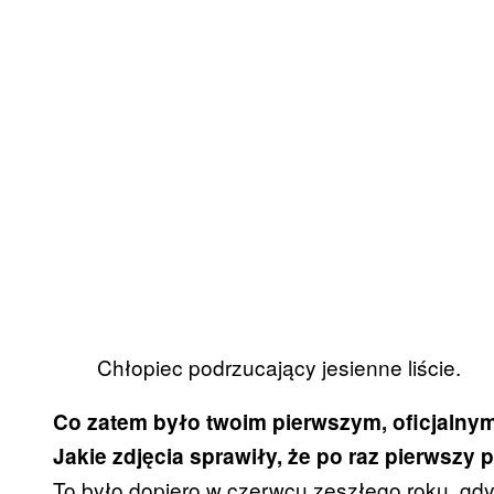
Chłopiec podrzucający jesienne liście.
Co zatem było twoim pierwszym, oficjalnym 
Jakie zdjęcia sprawiły, że po raz pierwszy
To było dopiero w czerwcu zeszłego roku, gd