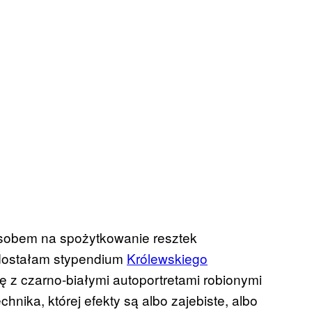
posobem na spożytkowanie resztek
, dostałam stypendium
Królewskiego
ię z czarno-białymi autoportretami robionymi
nika, której efekty są albo zajebiste, albo