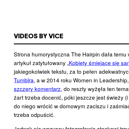
VIDEOS BY VICE
Strona humorystyczna The Hairpin dała temu 
artykuł zatytułowany „
Kobiety śmiejące się sa
jakiegokolwiek tekstu, za to pełen adekwatnyc
Tumblra
, a w 2014 roku Women in Leadership,
szczery komentarz
, do reszty wyżęła ten tem
żart trzeba docenić, póki jeszcze jest świeży 
do niego wrócić w domowym zaciszu i zaśmiać
trzeba odpuścić.
Jednak nie wszyscy fotografowie stockowi trz