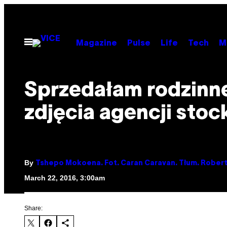
Skip
to
content
Open
Magazine
Pulse
Life
Tech
M
Menu
Sprzedałam rodzinn
zdjęcia agencji sto
By
Tshepo Mokoena. Fot. Caran Caravan. Tłum. Rober
March 22, 2016, 3:00am
Share: