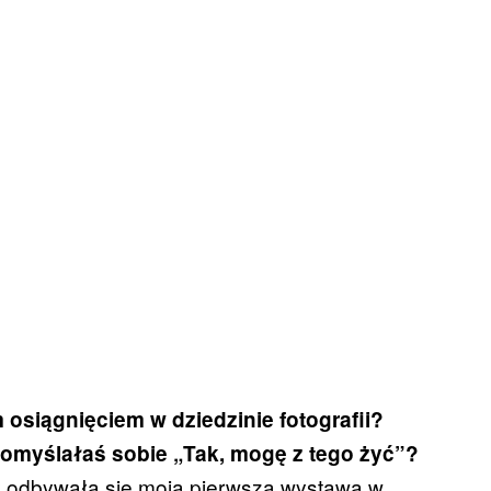
osiągnięciem w dziedzinie fotografii?
 pomyślałaś sobie „Tak, mogę z tego żyć”?
y odbywała się moja pierwsza wystawa w