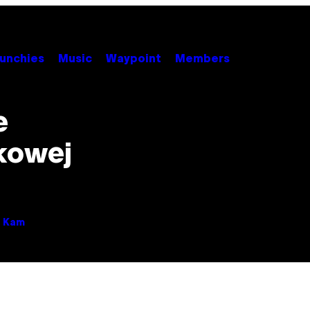
unchies
Music
Waypoint
Members
e
ckowej
t Kam