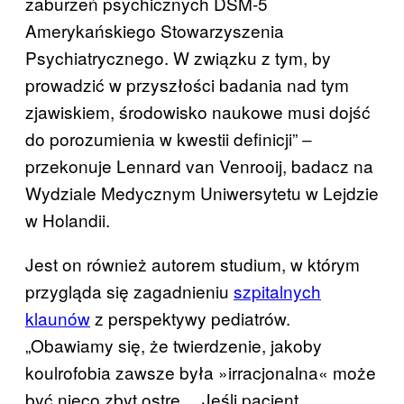
zaburzeń psychicznych DSM-5
Amerykańskiego Stowarzyszenia
Psychiatrycznego. W związku z tym, by
prowadzić w przyszłości badania nad tym
zjawiskiem, środowisko naukowe musi dojść
do porozumienia w kwestii definicji” ‒
przekonuje Lennard van Venrooij, badacz na
Wydziale Medycznym Uniwersytetu w Lejdzie
w Holandii.
Jest on również autorem studium, w którym
przygląda się zagadnieniu
szpitalnych
klaunów
z perspektywy pediatrów.
„Obawiamy się, że twierdzenie, jakoby
koulrofobia zawsze była »irracjonalna« może
być nieco zbyt ostre… Jeśli pacjent,