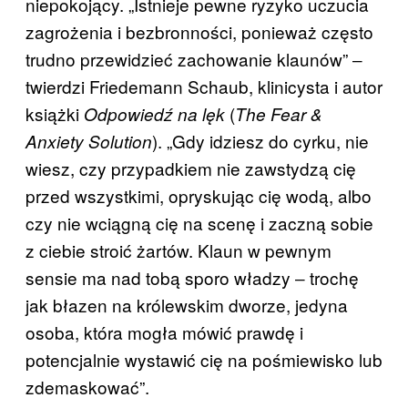
niepokojący. „Istnieje pewne ryzyko uczucia
zagrożenia i bezbronności, ponieważ często
trudno przewidzieć zachowanie klaunów” ‒
twierdzi Friedemann Schaub, klinicysta i autor
książki
(
Odpowiedź na lęk
The Fear &
). „Gdy idziesz do cyrku, nie
Anxiety Solution
wiesz, czy przypadkiem nie zawstydzą cię
przed wszystkimi, opryskując cię wodą, albo
czy nie wciągną cię na scenę i zaczną sobie
z ciebie stroić żartów. Klaun w pewnym
sensie ma nad tobą sporo władzy ‒ trochę
jak błazen na królewskim dworze, jedyna
osoba, która mogła mówić prawdę i
potencjalnie wystawić cię na pośmiewisko lub
zdemaskować”.