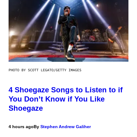
PHOTO BY SCOTT LEGATO/GETTY IMAGES
4 Shoegaze Songs to Listen to if
You Don’t Know if You Like
Shoegaze
4 hours ago
By
Stephen Andrew Galiher