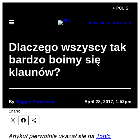
Skip
+ POLISH
to
Open
content
SUBSCRIBE
NEWSLETTER
Menu
Dlaczego wszyscy tak
bardzo boimy się
klaunów?
By
Maggie Puniewska
April 28, 2017, 1:53pm
Share:
Artykuł pierwotnie ukazał się na
Tonic