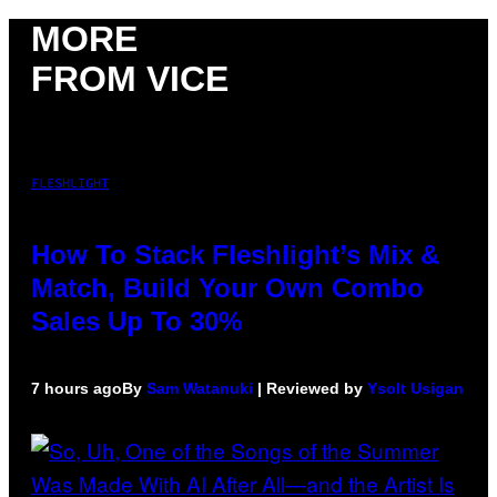
MORE
FROM VICE
FLESHLIGHT
How To Stack Fleshlight’s Mix &
Match, Build Your Own Combo
Sales Up To 30%
7 hours ago
By
Sam Watanuki
| Reviewed by
Ysolt Usigan