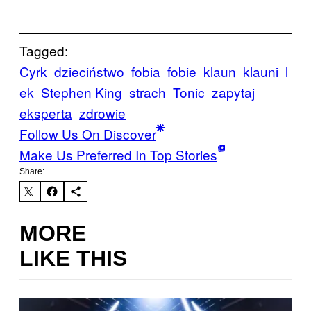
Tagged:
Cyrk
dzieciństwo
fobia
fobie
klaun
klauni
l
ek
Stephen King
strach
Tonic
zapytaj
eksperta
zdrowie
Follow Us On Discover
Make Us Preferred In Top Stories
Share:
MORE
LIKE THIS