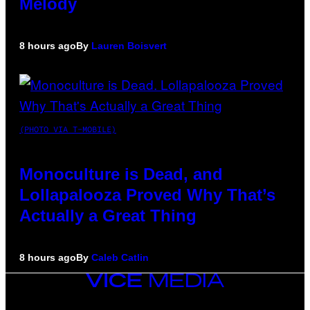
Melody
8 hours ago
By
Lauren Boisvert
(PHOTO VIA T-MOBILE)
Monoculture is Dead, and
Lollapalooza Proved Why That’s
Actually a Great Thing
8 hours ago
By
Caleb Catlin
VICE
MEDIA
INSTAGRAM
TIKTOK
YOUTUBE