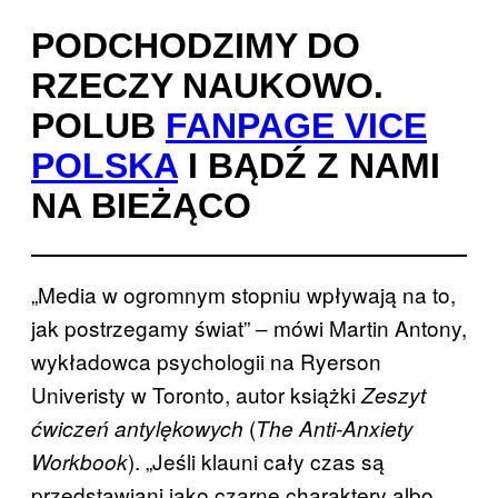
PODCHODZIMY DO
RZECZY NAUKOWO.
POLUB
FANPAGE VICE
POLSKA
I BĄDŹ Z NAMI
NA BIEŻĄCO
„Media w ogromnym stopniu wpływają na to,
jak postrzegamy świat” ‒ mówi Martin Antony,
wykładowca psychologii na Ryerson
Univeristy w Toronto, autor książki
Zeszyt
(
ćwiczeń antylękowych
The Anti-Anxiety
). „Jeśli klauni cały czas są
Workbook
przedstawiani jako czarne charaktery albo