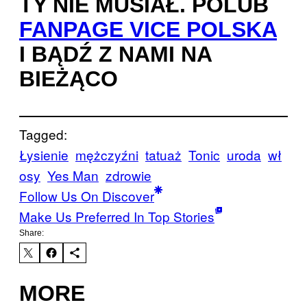
TY NIE MUSIAŁ. POLUB
FANPAGE VICE POLSKA
I BĄDŹ Z NAMI NA
BIEŻĄCO
Tagged:
Łysienie
mężczyźni
tatuaż
Tonic
uroda
wł
osy
Yes Man
zdrowie
Follow Us On Discover
Make Us Preferred In Top Stories
Share:
MORE