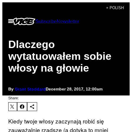
Skip
+ POLISH
to
Open
Subscribe
Newsletter
content
Menu
Dlaczego
wytatuowałem sobie
włosy na głowie
By
Grant Stoddard
December 28, 2017, 12:00am
Share:
Kiedy twoje włosy zaczynają robić się
zauważalnie rzadsze (a dotyka to mniej