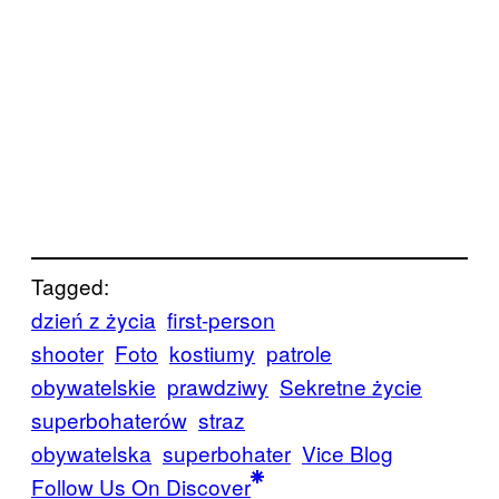
Tagged:
dzień z życia
first-person
shooter
Foto
kostiumy
patrole
obywatelskie
prawdziwy
Sekretne życie
superbohaterów
straz
obywatelska
superbohater
Vice Blog
Follow Us On Discover