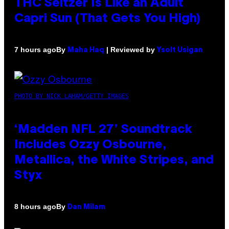
THC Seltzer Is Like an Adult
Capri Sun (That Gets You High)
By
| Reviewed by
7 hours ago
Maha Haq
Ysolt Usigan
PHOTO BY NICK LAHAM/GETTY IMAGES
‘Madden NFL 27’ Soundtrack
Includes Ozzy Osbourne,
Metallica, the White Stripes, and
Styx
By
8 hours ago
Dan Milam