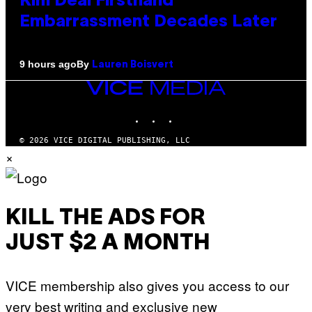
Kim Deal Firsthand
Embarrassment Decades Later
By
9 hours ago
Lauren Boisvert
VICE
MEDIA
INSTAGRAM
TIKTOK
YOUTUBE
© 2026 VICE DIGITAL PUBLISHING, LLC
×
KILL THE ADS FOR
JUST $2 A MONTH
VICE membership also gives you access to our
very best writing and exclusive new