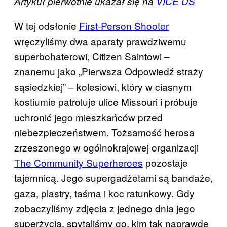
Artykuł pierwotnie ukazał się na
VICE US
W tej odsłonie
First-Person Shooter
wręczyliśmy dwa aparaty prawdziwemu
superbohaterowi, Citizen Saintowi –
znanemu jako „Pierwsza Odpowiedź straży
sąsiedzkiej” – kolesiowi, który w ciasnym
kostiumie patroluje ulice Missouri i próbuje
uchronić jego mieszkańców przed
niebezpieczeństwem. Tożsamość herosa
zrzeszonego w ogólnokrajowej organizacji
The Community Superheroes
pozostaje
tajemnicą. Jego supergadżetami są bandaże,
gaza, plastry, taśma i koc ratunkowy. Gdy
zobaczyliśmy zdjęcia z jednego dnia jego
superżycia, spytaliśmy go, kim tak naprawdę