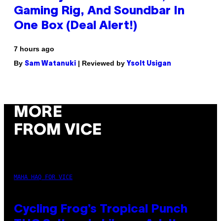
Gaming Rig, And Soundbar In
One Box (Deal Alert!)
7 hours ago
By
| Reviewed by
Sam Watanuki
Ysolt Usigan
MORE
FROM VICE
MAHA HAQ FOR VICE
Cycling Frog’s Tropical Punch