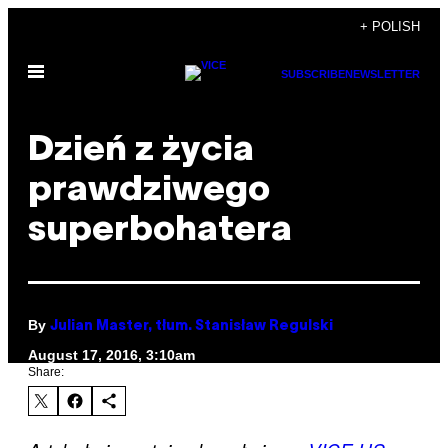
Skip
+ POLISH
to
Open
content
SUBSCRIBE
NEWSLETTER
Menu
Dzień z życia
prawdziwego
superbohatera
By
Julian Master, tłum. Stanisław Regulski
August 17, 2016, 3:10am
Share: