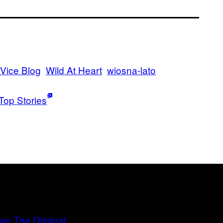
Vice Blog
Wild At Heart
wiosna-lato
Top Stories