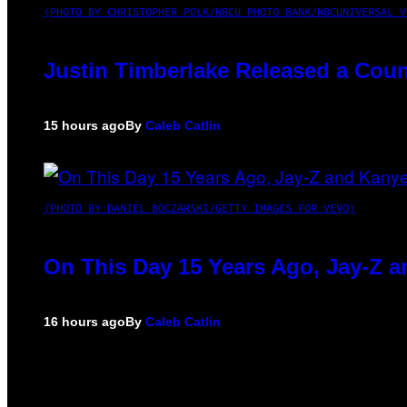
(PHOTO BY CHRISTOPHER POLK/NBCU PHOTO BANK/NBCUNIVERSAL V
Justin Timberlake Released a Coun
15 hours ago
By
Caleb Catlin
(PHOTO BY DANIEL BOCZARSKI/GETTY IMAGES FOR VEVO)
On This Day 15 Years Ago, Jay-Z a
16 hours ago
By
Caleb Catlin