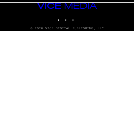
VICE
MEDIA
INSTAGRAM
TIKTOK
YOUTUBE
© 2026 VICE DIGITAL PUBLISHING, LLC