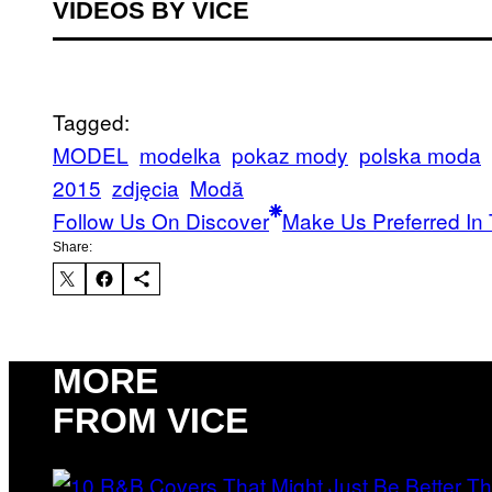
VIDEOS BY VICE
Tagged:
MODEL
modelka
pokaz mody
polska moda
2015
zdjęcia
Μodă
Follow Us On Discover
Make Us Preferred In 
Share:
MORE
FROM VICE