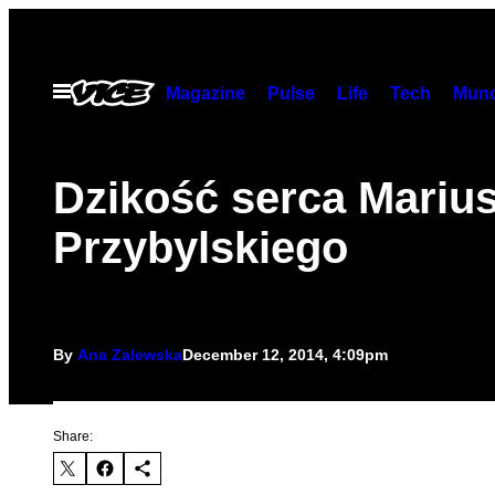
Skip
to
content
Open
Magazine
Pulse
Life
Tech
Munc
Menu
Dzikość serca Mariu
Przybylskiego
By
Ana Zalewska
December 12, 2014, 4:09pm
Share: