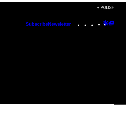
+ POLISH
Instagram
TikTok
YouTube
Google
Googl
Subscribe
Newsletter
Discover
Top
Posts