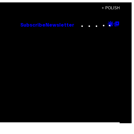
+ POLISH
Instagram
TikTok
YouTube
Google
Goog
Subscribe
Newsletter
Discove
Top
Posts