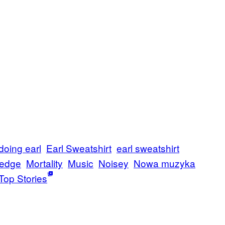
 doing earl
Earl Sweatshirt
earl sweatshirt
edge
Mortality
Music
Noisey
Nowa muzyka
Top Stories