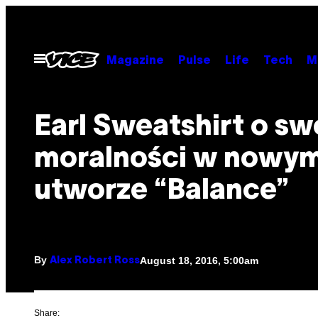
Skip
to
content
Open
Magazine
Pulse
Life
Tech
M
Menu
Earl Sweatshirt o sw
moralności w nowy
utworze “Balance”
By
August 18, 2016, 5:00am
Alex Robert Ross
Share: