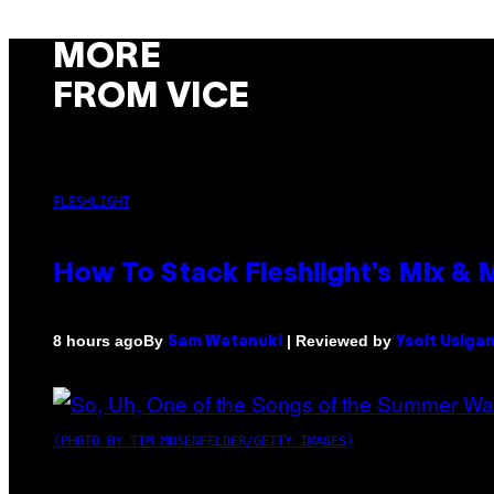
MORE
FROM VICE
FLESHLIGHT
How To Stack Fleshlight’s Mix &
By
| Reviewed by
8 hours ago
Sam Watanuki
Ysolt Usiga
(PHOTO BY TIM MOSENFELDER/GETTY IMAGES)