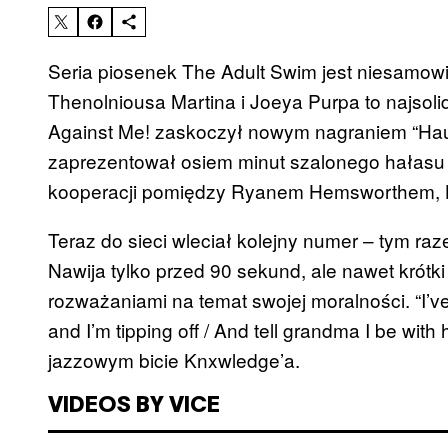
Seria piosenek The Adult Swim jest niesamow
Thenolniousa Martina i Joeya Purpa to najsol
Against Me! zaskoczył nowym nagraniem “Hau
zaprezentował osiem minut szalonego hałasu w
kooperacji pomiędzy Ryanem Hemsworthem, 
Teraz do sieci wleciał kolejny numer – tym ra
Nawija tylko przed 90 sekund, ale nawet krótki
rozważaniami na temat swojej moralności. “I’ve 
and I’m tipping off / And tell grandma I be with
jazzowym bicie Knxwledge’a.
VIDEOS BY VICE