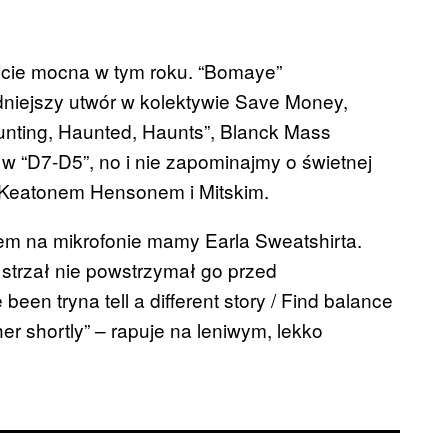
icie mocna w tym roku. “Bomaye”
idniejszy utwór w kolektywie Save Money,
nting, Haunted, Haunts”, Blanck Mass
 “D7-D5”, no i nie zapominajmy o świetnej
Keatonem Hensonem i Mitskim.
zem na mikrofonie mamy Earla Sweatshirta.
 strzał nie powstrzymał go przed
been tryna tell a different story / Find balance
 her shortly” – rapuje na leniwym, lekko