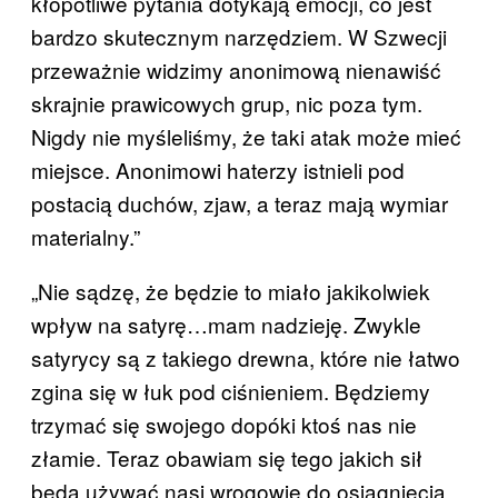
kłopotliwe pytania dotykają emocji, co jest
bardzo skutecznym narzędziem. W Szwecji
przeważnie widzimy anonimową nienawiść
skrajnie prawicowych grup, nic poza tym.
Nigdy nie myśleliśmy, że taki atak może mieć
miejsce. Anonimowi haterzy istnieli pod
postacią duchów, zjaw, a teraz mają wymiar
materialny.”
„Nie sądzę, że będzie to miało jakikolwiek
wpływ na satyrę…mam nadzieję. Zwykle
satyrycy są z takiego drewna, które nie łatwo
zgina się w łuk pod ciśnieniem. Będziemy
trzymać się swojego dopóki ktoś nas nie
złamie. Teraz obawiam się tego jakich sił
będą używać nasi wrogowie do osiągnięcia