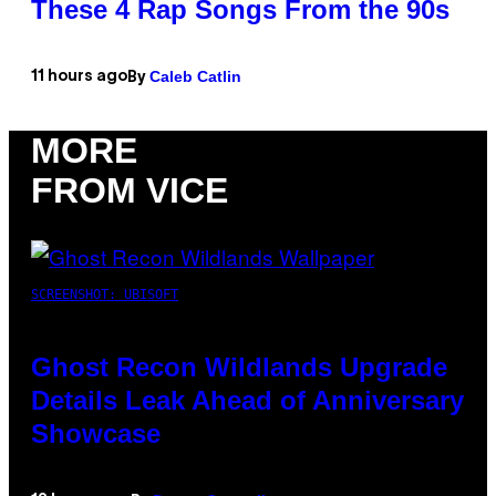
These 4 Rap Songs From the 90s
Caleb Catlin
11 hours ago
By
MORE
FROM VICE
SCREENSHOT: UBISOFT
Ghost Recon Wildlands Upgrade
Details Leak Ahead of Anniversary
Showcase