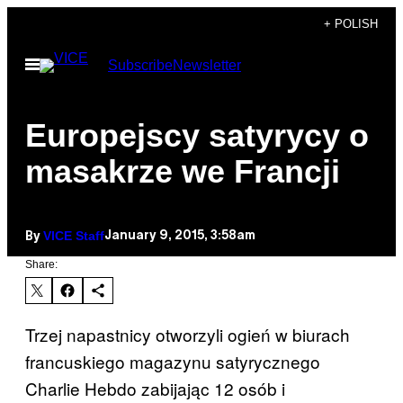
Skip
+ POLISH
to
Open
Subscribe
Newsletter
content
Menu
Europejscy satyrycy o
masakrze we Francji
VICE Staff
January 9, 2015, 3:58am
By
Share:
Trzej napastnicy otworzyli ogień w biurach
francuskiego magazynu satyrycznego
Charlie Hebdo zabijając 12 osób i