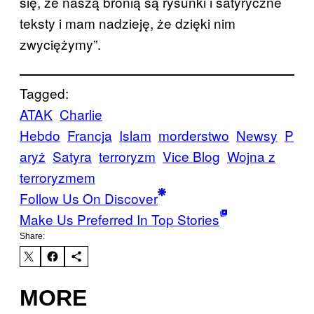
się, że naszą bronią są rysunki i satyryczne
teksty i mam nadzieję, że dzięki nim
zwyciężymy”.
Tagged:
ATAK
Charlie
Hebdo
Francja
Islam
morderstwo
Newsy
P
aryż
Satyra
terroryzm
Vice Blog
Wojna z
terroryzmem
Follow Us On Discover
Make Us Preferred In Top Stories
Share:
MORE