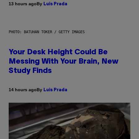
By
13 hours ago
Luis Prada
PHOTO: BATUHAN TOKER / GETTY IMAGES
Your Desk Height Could Be
Messing With Your Brain, New
Study Finds
By
14 hours ago
Luis Prada