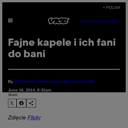
Skip
+ POLISH
to
Open
content
SUBSCRIBE
NEWSLETTER
Menu
Fajne kapele i ich fani
do bani
By
Bill Jones, tłumaczenie Marta Sobczak
June 16, 2014, 8:32am
Share:
Zdięcie
Flickr