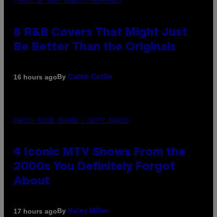
(PHOTO BY EBET ROBERTS/REDFERNS)
8 R&B Covers That Might Just
Be Better Than the Originals
By
16 hours ago
Caleb Catlin
PHOTO: PETER KRAMER / GETTY IMAGES
4 Iconic MTV Shows From the
2000s You Definitely Forgot
About
By
17 hours ago
Haley Miller