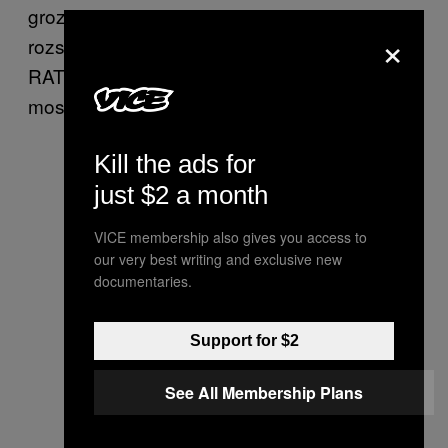
groziła śmierć przez zadeptanie w
×
rozszalałym tłumie pod sceną. Czy fani
RATM nigdy nie słyszeli o tym, że w
moszpicie też obowiązuje troska o bliźniego?
Kill the ads for
just $2 a month
VICE membership also gives you access to
our very best writing and exclusive new
documentaries.
Support for $2
See All Membership Plans