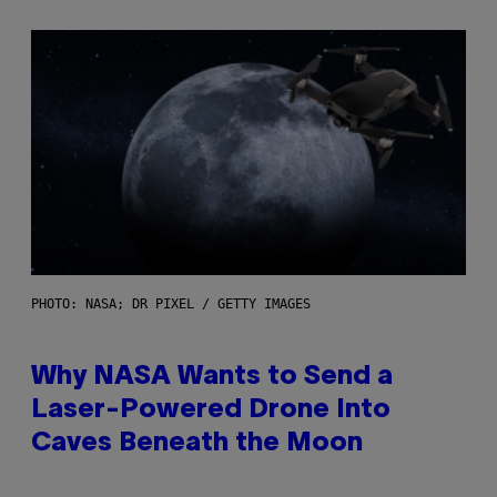
PHOTO: NASA; DR PIXEL / GETTY IMAGES
Why NASA Wants to Send a
Laser-Powered Drone Into
Caves Beneath the Moon