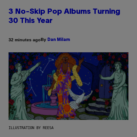
3 No-Skip Pop Albums Turning
30 This Year
By
32 minutes ago
Dan Milam
ILLUSTRATION BY REESA