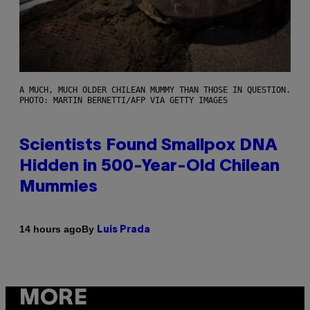
A MUCH, MUCH OLDER CHILEAN MUMMY THAN THOSE IN QUESTION.
PHOTO: MARTIN BERNETTI/AFP VIA GETTY IMAGES
Scientists Found Smallpox DNA
Hidden in 500-Year-Old Chilean
Mummies
By
14 hours ago
Luis Prada
MORE