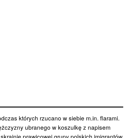
odczas których rzucano w siebie m.in. flarami.
ężczyzny ubranego w koszulkę z napisem
skrajnie prawicowej grupy polskich imigrantów