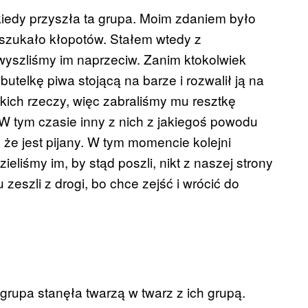
, kiedy przyszła ta grupa. Moim zdaniem było
e szukało kłopotów. Stałem wtedy z
, wyszliśmy im naprzeciw. Zanim ktokolwiek
butelkę piwa stojącą na barze i rozwalił ją na
kich rzeczy, więc zabraliśmy mu resztkę
ł. W tym czasie inny z nich z jakiegoś powodu
że jest pijany. W tym momencie kolejni
eliśmy im, by stąd poszli, nikt z naszej strony
zeszli z drogi, bo chce zejść i wrócić do
rupa stanęła twarzą w twarz z ich grupą.