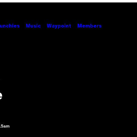
unchies
Music
Waypoint
Members
e
:15am