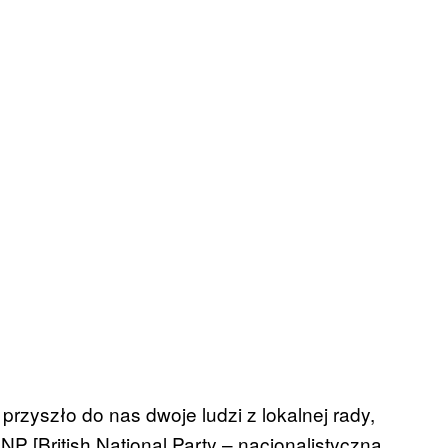
przyszło do nas dwoje ludzi z lokalnej rady,
P [British National Party – nacjonalistyczna