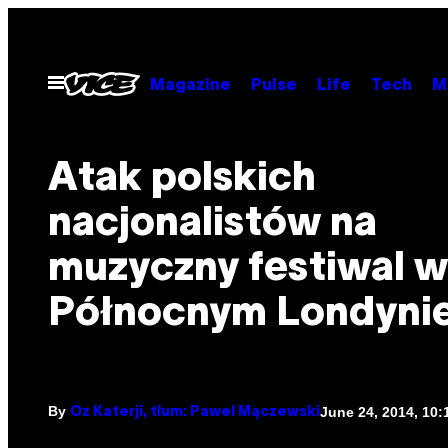
Skip
to
content
Open
Magazine
Pulse
Life
Tech
M
Menu
Atak polskich
nacjonalistów na
muzyczny festiwal w
Północnym Londyni
By
June 24, 2014, 10
Oz Katerji, tłum: Paweł Mączewski