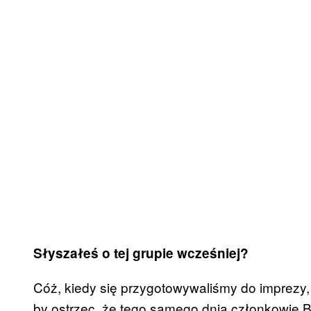
Słyszałeś o tej grupie wcześniej?
Cóż, kiedy się przygotowywaliśmy do imprezy, 
by ostrzec, że tego samego dnia członkowie BN