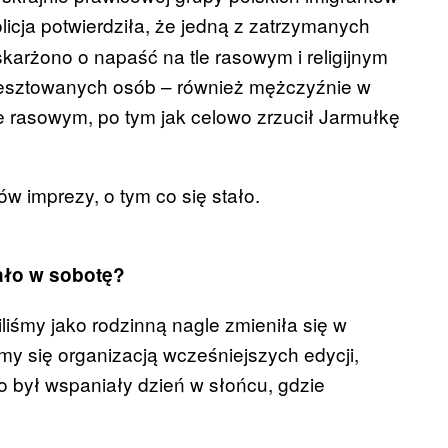
olicja potwierdziła, że jedną z zatrzymanych
skarżono o napaść na tle rasowym i religijnym
aresztowanych osób – również mężczyźnie w
le rasowym, po tym jak celowo zrzucił Jarmułkę
 imprezy, o tym co się stało.
ało w sobotę?
liśmy jako rodzinną nagle zmieniła się w
y się organizacją wcześniejszych edycji,
To był wspaniały dzień w słońcu, gdzie