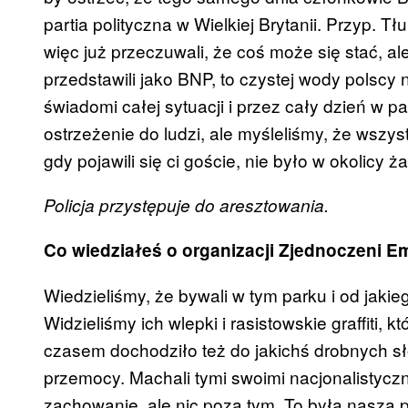
partia polityczna w Wielkiej Brytanii. Przyp. Tł
więc już przeczuwali, że coś może się stać, ale
przedstawili jako BNP, to czystej wody polscy
świadomi całej sytuacji i przez cały dzień w p
ostrzeżenie do ludzi, ale myśleliśmy, że wszys
gdy pojawili się ci goście, nie było w okolicy ż
Policja przystępuje do aresztowania.
Co wiedziałeś o organizacji Zjednoczeni 
Wiedzieliśmy, że bywali w tym parku i od jaki
Widzieliśmy ich wlepki i rasistowskie graffiti, k
czasem dochodziło też do jakichś drobnych s
przemocy. Machali tymi swoimi nacjonalistycz
zachowanie, ale nic poza tym. To była nasza p