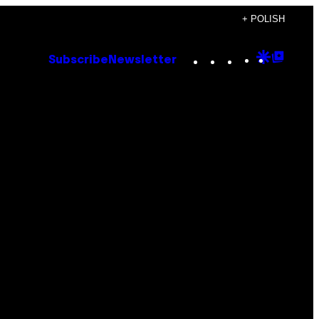
+ POLISH
Instagram
TikTok
YouTube
Google
Goog
Subscribe
Newsletter
Discove
Top
Posts