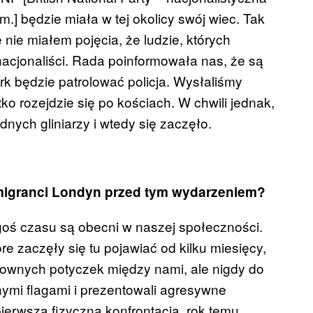
um.] będzie miała w tej okolicy swój wiec. Tak
 nie miałem pojęcia, że ludzie, których
 nacjonaliści. Rada poinformowała nas, że są
ark będzie patrolować policja. Wysłaliśmy
tko rozejdzie się po kościach. W chwili jednak,
adnych gliniarzy i wtedy się zaczęło.
Emigranci Londyn przed tym wydarzeniem?
egoś czasu są obecni w naszej społeczności.
tóre zaczęły się tu pojawiać od kilku miesięcy,
łownych potyczek między nami, ale nigdy do
nymi flagami i prezentowali agresywne
ierwsza fizyczna konfrontacja, rok temu