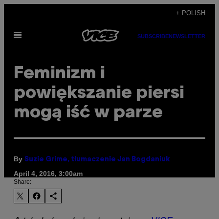
Skip
+ POLISH
to
Open
content
SUBSCRIBE
NEWSLETTER
Menu
Feminizm i
powiększanie piersi
mogą iść w parze
By
Suzie Grime, tłumaczenie Jan Bogdaniuk
April 4, 2016, 3:00am
Share: