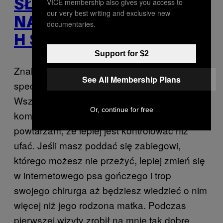
VICE membership also gives you access to
SŁYCHAĆ U JEDNEJ Z
our very best writing and exclusive new
NAJPOPULARNIEJSZYC
documentaries.
H SEKS BLOGEREK
Support for $2
Znalazłam w internecie lekarza z Berlina
See All Membership Plans
specjalizującego się w powiększaniu piersi.
Wszystkie fora dyskusyjne aż kipiały od
Or, continue for free
komplementów pod jego adresem. Zawsze
powtarzam, że lepiej jest kontrolować niż
ufać. Jeśli masz poddać się zabiegowi,
którego możesz nie przeżyć, lepiej zmień się
w internetowego psa gończego i trop
swojego chirurga aż będziesz wiedzieć o nim
więcej niż jego rodzona matka. Podczas
pierwszej wizyty zrobił na mnie tak dobre