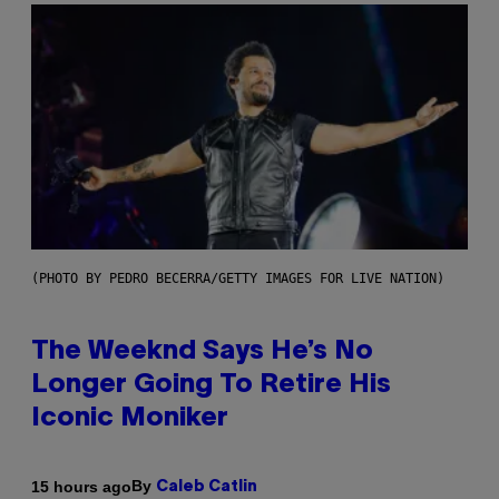
(PHOTO BY PEDRO BECERRA/GETTY IMAGES FOR LIVE NATION)
The Weeknd Says He’s No
Longer Going To Retire His
Iconic Moniker
By
15 hours ago
Caleb Catlin