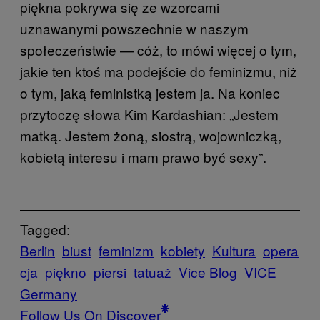
piękna pokrywa się ze wzorcami
uznawanymi powszechnie w naszym
społeczeństwie — cóż, to mówi więcej o tym,
jakie ten ktoś ma podejście do feminizmu, niż
o tym, jaką feministką jestem ja. Na koniec
przytoczę słowa Kim Kardashian: „Jestem
matką. Jestem żoną, siostrą, wojowniczką,
kobietą interesu i mam prawo być sexy”.
Tagged:
Berlin
biust
feminizm
kobiety
Kultura
opera
cja
piękno
piersi
tatuaż
Vice Blog
VICE
Germany
Follow Us On Discover