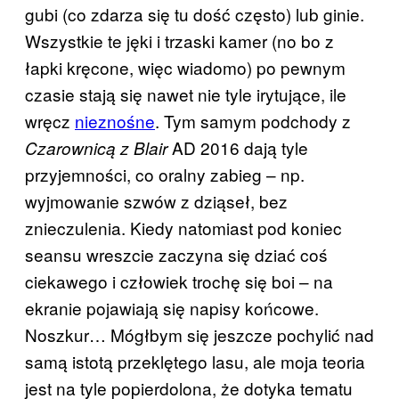
gubi (co zdarza się tu dość często) lub ginie.
Wszystkie te jęki i trzaski kamer (no bo z
łapki kręcone, więc wiadomo) po pewnym
czasie stają się nawet nie tyle irytujące, ile
wręcz
nieznośne
. Tym samym podchody z
AD 2016 dają tyle
Czarownicą z Blair
przyjemności, co oralny zabieg – np.
wyjmowanie szwów z dziąseł, bez
znieczulenia. Kiedy natomiast pod koniec
seansu wreszcie zaczyna się dziać coś
ciekawego i człowiek trochę się boi – na
ekranie pojawiają się napisy końcowe.
Noszkur… Mógłbym się jeszcze pochylić nad
samą istotą przeklętego lasu, ale moja teoria
jest na tyle popierdolona, że dotyka tematu