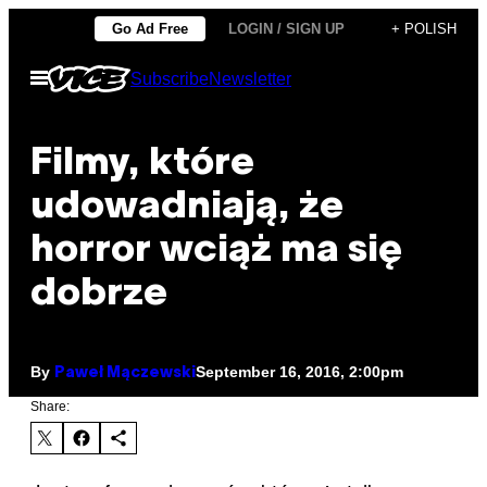
Skip
Go Ad Free
LOGIN / SIGN UP
+ POLISH
to
Open
Subscribe
Newsletter
content
Menu
Filmy, które
udowadniają, że
horror wciąż ma się
dobrze
By
September 16, 2016, 2:00pm
Paweł Mączewski
Share: