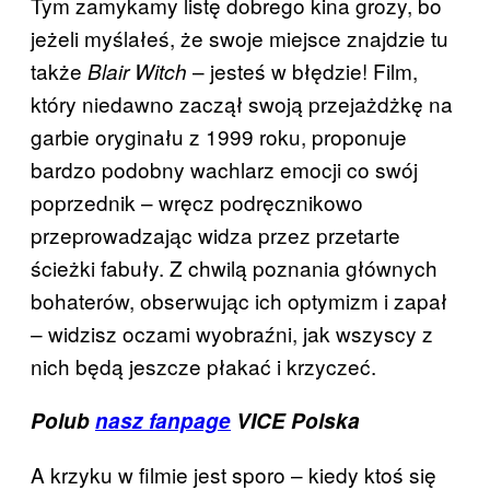
Tym zamykamy listę dobrego kina grozy, bo
jeżeli myślałeś, że swoje miejsce znajdzie tu
także
– jesteś w błędzie! Film,
Blair Witch
który niedawno zaczął swoją przejażdżkę na
garbie oryginału z 1999 roku, proponuje
bardzo podobny wachlarz emocji co swój
poprzednik – wręcz podręcznikowo
przeprowadzając widza przez przetarte
ścieżki fabuły. Z chwilą poznania głównych
bohaterów, obserwując ich optymizm i zapał
– widzisz oczami wyobraźni, jak wszyscy z
nich będą jeszcze płakać i krzyczeć.
Polub
nasz fanpage
VICE Polska
A krzyku w filmie jest sporo – kiedy ktoś się