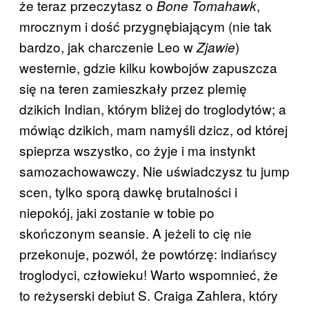
że teraz przeczytasz o
,
Bone Tomahawk
mrocznym i dość przygnębiającym (nie tak
bardzo, jak charczenie Leo w
)
Zjawie
westernie, gdzie kilku kowbojów zapuszcza
się na teren zamieszkały przez plemię
dzikich Indian, którym bliżej do troglodytów; a
mówiąc dzikich, mam namyśli dzicz, od której
spieprza wszystko, co żyje i ma instynkt
samozachowawczy. Nie uświadczysz tu jump
scen, tylko sporą dawkę brutalności i
niepokój, jaki zostanie w tobie po
skończonym seansie. A jeżeli to cię nie
przekonuje, pozwól, że powtórzę: indiańscy
troglodyci, człowieku! Warto wspomnieć, że
to reżyserski debiut S. Craiga Zahlera, który