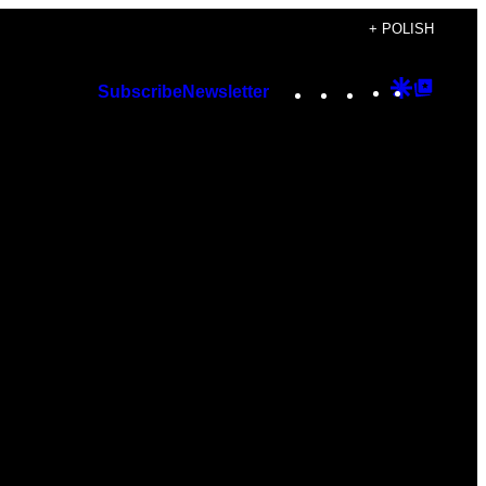
+ POLISH
Instagram
TikTok
YouTube
Google
Googl
Subscribe
Newsletter
Discover
Top
Posts