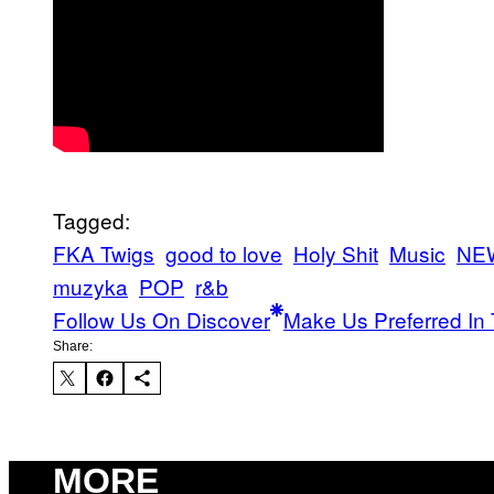
Tagged:
FKA Twigs
good to love
Holy Shit
Music
NE
muzyka
POP
r&b
Follow Us On Discover
Make Us Preferred In 
Share:
MORE