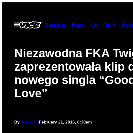
Skip
to
content
Open
Magazine
Pulse
Life
Tech
Munc
Menu
Niezawodna FKA Twi
zaprezentowała klip 
nowego singla “Goo
Love”
By
John Hill
February 21, 2016, 8:30am