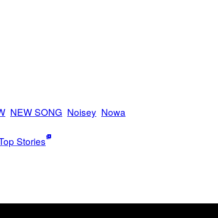
W
NEW SONG
Noisey
Nowa
Top Stories