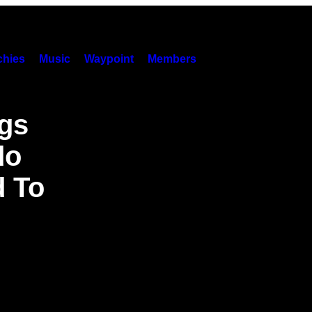
hies
Music
Waypoint
Members
gs
do
d To