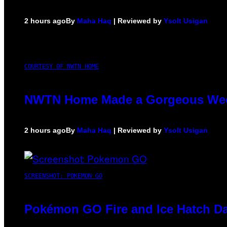
2 hours ago
By
Maha Haq
| Reviewed by
Ysolt Usigan
COURTESY OF NWTN HOME
NWTN Home Made a Gorgeous Weed G
2 hours ago
By
Maha Haq
| Reviewed by
Ysolt Usigan
SCREENSHOT: POKEMON GO
Pokémon GO Fire and Ice Hatch Da