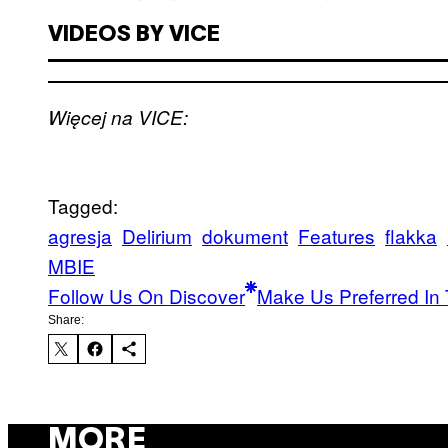
VIDEOS BY VICE
Więcej na VICE:
Tagged:
agresja
Delirium
dokument
Features
flakka
MBIE
Follow Us On Discover
Make Us Preferred In 
Share:
MORE