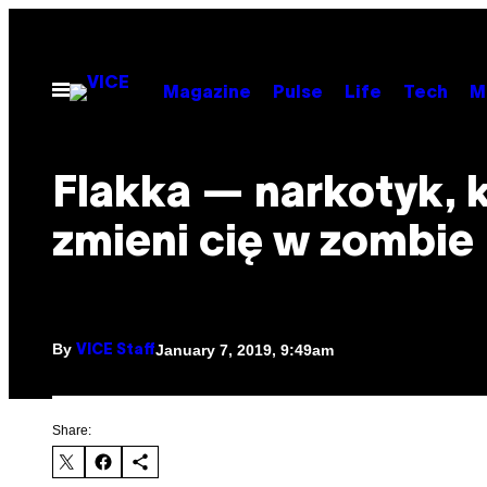
Skip
to
content
Open
Magazine
Pulse
Life
Tech
M
Menu
Flakka — narkotyk, 
zmieni cię w zombie
By
January 7, 2019, 9:49am
VICE Staff
Share: