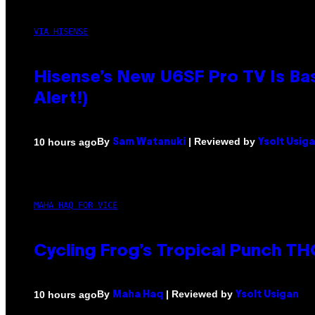
VIA HISENSE
Hisense’s New U6SF Pro TV Is Bas
Alert!)
By
| Reviewed by
10 hours ago
Sam Watanuki
Ysolt Usig
MAHA HAQ FOR VICE
Cycling Frog’s Tropical Punch THC
By
| Reviewed by
10 hours ago
Maha Haq
Ysolt Usigan