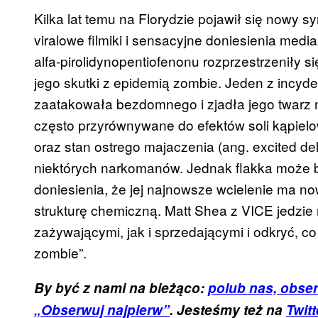
Kilka lat temu na Florydzie pojawił się nowy s
viralowe filmiki i sensacyjne doniesienia me
alfa-pirolidynopentiofenonu rozprzestrzeniły s
jego skutki z epidemią zombie. Jeden z incyd
zaatakowała bezdomnego i zjadła jego twarz 
często przyrównywane do efektów soli kąpielo
oraz stan ostrego majaczenia (ang. excited de
niektórych narkomanów. Jednak flakka może b
doniesienia, że jej najnowsze wcielenie ma n
strukturę chemiczną. Matt Shea z VICE jedzie
zażywającymi, jak i sprzedającymi i odkryć, co
zombie”.
By być z nami na bieżąco:
polub nas, obser
„Obserwuj najpierw”
. Jesteśmy też na
Twitt