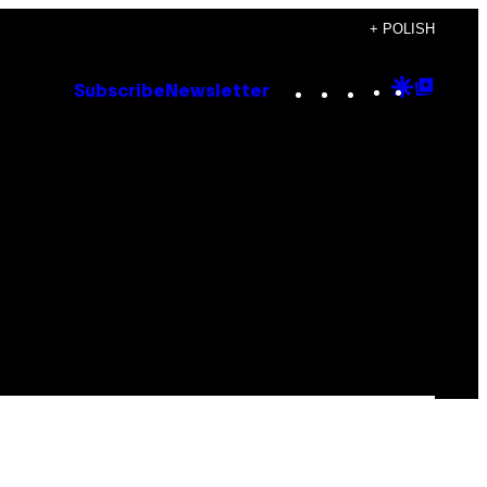
+ POLISH
Instagram
TikTok
YouTube
Google
Goog
Subscribe
Newsletter
Discove
Top
Posts