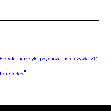
Floryda
narkotyki
psychoza
usa
używki
ZO
Top Stories