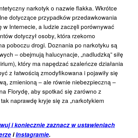
yntetyczny narkotyk o nazwie flakka. Wkrótce
dialne dotyczące przypadków przedawkowania
ię w Internecie, a ludzie zaczęli porównywać
entów dotyczył osoby, która rzekomo
na poboczu drogi. Doznania po narkotyku są
wych – obejmują halucynacje, „nadludzką” siłę
lirium), który ma napędzać szaleńcze działania
yć z łatwością zmodyfikowana i pojawiły się
ową, zmienioną – ale równie niebezpieczną –
 na Florydę, aby spotkać się zarówno z
 tak naprawdę kryje się za „narkotykiem
wuj i koniecznie zaznacz w ustawieniach
erze
i
Instagramie
.