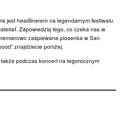
óra jest headlinerem na legendarnym festiwalu
teriał. Zapowiedzią tego, co czeka nas w
st premierowo zaśpiewana piosenka w San
ood” znajdziecie poniżej.
 także podczas koncert na tegorocznym