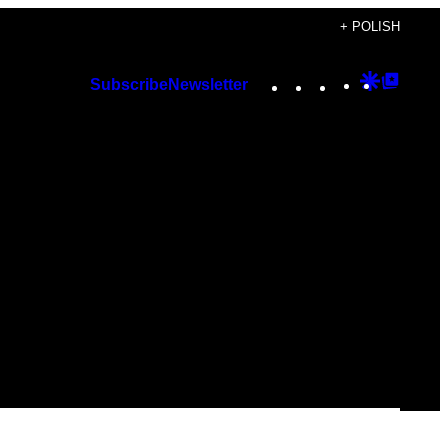
+ POLISH
Instagram
TikTok
YouTube
Google
Googl
Subscribe
Newsletter
Discover
Top
Posts