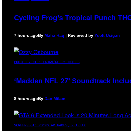
Cycling Frog’s Tropical Punch THC 
7 hours ago
By
Maha Haq
| Reviewed by
Ysolt Usigan
PHOTO BY NICK LAHAM/GETTY IMAGES
‘Madden NFL 27’ Soundtrack Includ
8 hours ago
By
Dan Milam
SCREENSHOT: ROCKSTAR GAMES, NETFLIX