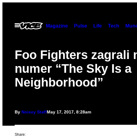
Skip
to
content
Open
Magazine
Pulse
Life
Tech
Munc
Menu
Foo Fighters zagrali
numer “The Sky Is a
Neighborhood”
By
Noisey Staff
May 17, 2017, 8:28am
Share: