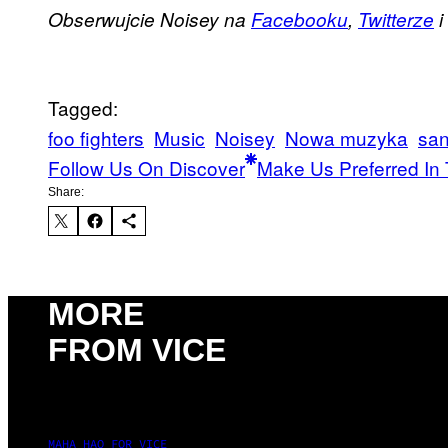
Obserwujcie Noisey na
Facebooku
,
Twitterze
i
Tagged:
foo fighters
Music
Noisey
Nowa muzyka
san
Follow Us On Discover
Make Us Preferred In 
Share:
MORE
FROM VICE
MAHA HAQ FOR VICE