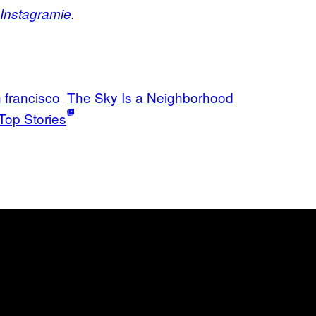
Instagramie
.
 francisco
The Sky Is a Neighborhood
Top Stories