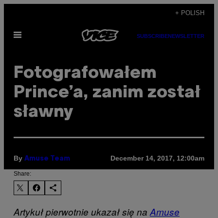
Skip
+ POLISH
to
Open
content
SUBSCRIBE
NEWSLETTER
Menu
Fotografowałem
Prince’a, zanim został
sławny
By
December 14, 2017, 12:00am
Amuse Team
Share:
Artykuł pierwotnie ukazał się na
Amuse