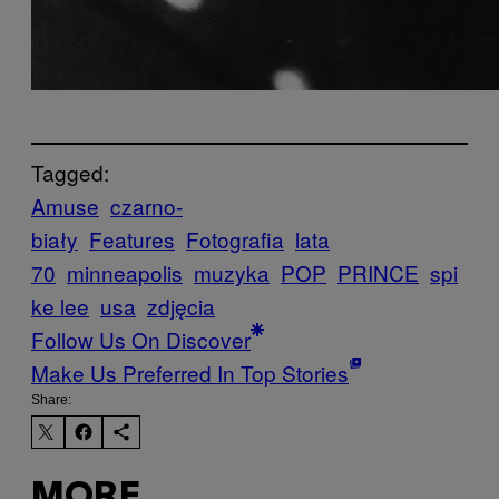
Tagged:
Amuse
czarno-
biały
Features
Fotografia
lata
70
minneapolis
muzyka
POP
PRINCE
spi
ke lee
usa
zdjęcia
Follow Us On Discover
Make Us Preferred In Top Stories
Share:
MORE