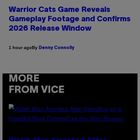
Warrior Cats Game Reveals
Gameplay Footage and Confirms
2026 Release Window
By
1 hour ago
Denny Connolly
MORE
FROM VICE