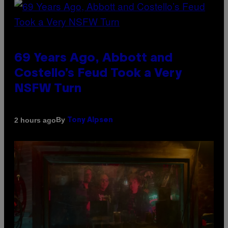
69 Years Ago, Abbott and
Costello’s Feud Took a Very
NSFW Turn
By
2 hours ago
Tony Alpsen