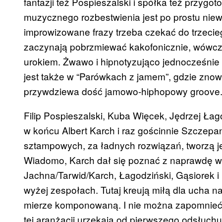
fantazji też Pospieszalski i spółka też przygo
muzycznego rozbestwienia jest po prostu niew
improwizowane frazy trzeba czekać do trzecieg
zaczynają pobrzmiewać kakofonicznie, wówcza
urokiem. Żwawo i hipnotyzująco jednocześnie 
jest także w “Parówkach z jamem”, gdzie znow
przywdziewa dość jamowo-hiphopowy groove
Filip Pospieszalski, Kuba Więcek, Jędrzej Ła
w końcu Albert Karch i raz gościnnie Szczep
sztampowych, za ładnych rozwiązań, tworzą 
Wiadomo, Karch dał się poznać z naprawdę wyb
Jachna/Tarwid/Karch, Łagodziński, Gąsiorek 
wyżej zespołach. Tutaj kreują miłą dla ucha n
mierze komponowaną. I nie można zapomnieć o
tej aranżacji urzekają od pierwszego odsłuchu