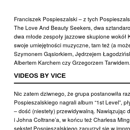
Franciszek Pospieszalski – z tych Pospieszal
The Love And Beauty Seekers, dwa sztandaro
dwa młode zespoły jazzowe skupione wokół Ko
swoje umiejętności muzyczne, tam też (a może
Szymonem Gąsiorkiem, Jędrzejem Łagodziński
Albertem Karchem czy Grzegorzem Tarwidem
VIDEOS BY VICE
Nic zatem dziwnego, że grupa postanowiła r
Pospieszalskiego nagrali album “1st Level”, pły
– dość (niestety) przewidywalną. Nawiązując d
i Johna Coltrane’a, w końcu też Charlesa Min
sekstet Pospieszalskiego zanurzył się w imp