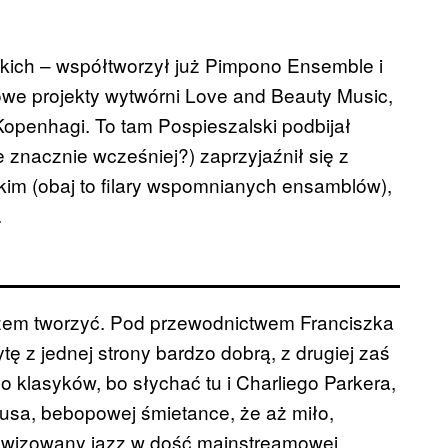
skich – współtworzył już Pimpono Ensemble i
we projekty wytwórni Love and Beauty Music,
penhagi. To tam Pospieszalski podbijał
 znacznie wcześniej?) zaprzyjaźnił się z
m (obaj to filary wspomnianych ensamblów),
.
azem tworzyć. Pod przewodnictwem Franciszka
tę z jednej strony bardzo dobrą, z drugiej zaś
o klasyków, bo słychać tu i Charliego Parkera,
gusa, bebopowej śmietance, że aż miło,
rowizowany jazz w dość mainstreamowej