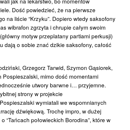
towali jak na lekarstwo, bo momentów
iele. Dość powiedzieć, że na pierwsze
o na liście “Krzyku”. Dopiero wtedy saksofony
s wibrafon zgrzyta i chrupie całym swoim
(główny motyw przeplatany partiami perkusji)
u dają o sobie znać dzikie saksofony, całość
.
godziński, Grzegorz Tarwid, Szymon Gąsiorek,
an Pospieszalski, mimo dość momentami
jednocześnie utwory barwne i… przyjemne.
itnej strony w projekcie
i Pospieszalski wymiatali we wspomnianych
arrację dźwiękową. Trochę impro, w dużej
 “Tańcach połowieckich Borodina”, które w
.