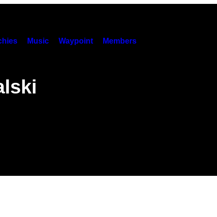
hies
Music
Waypoint
Members
lski