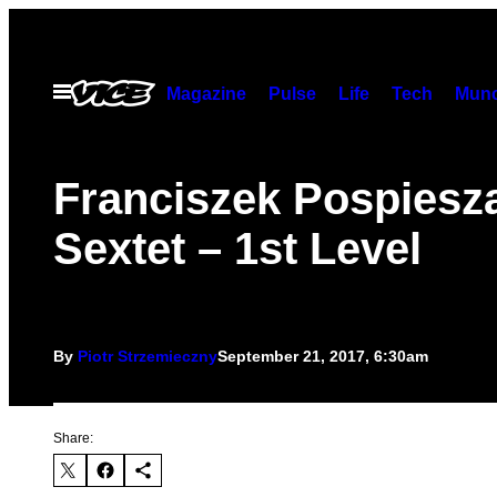
Skip
to
content
Open
Magazine
Pulse
Life
Tech
Munc
Menu
Franciszek Pospiesza
Sextet – 1st Level
By
Piotr Strzemieczny
September 21, 2017, 6:30am
Share: