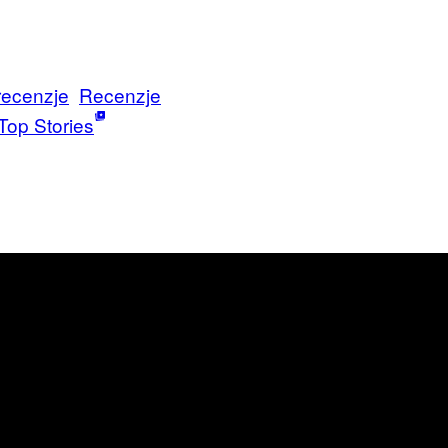
recenzje
Recenzje
Top Stories