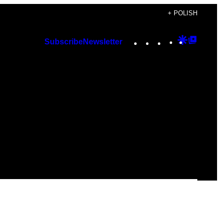
+ POLISH
Instagram
TikTok
YouTube
Google
Googl
Subscribe
Newsletter
Discover
Top
Posts