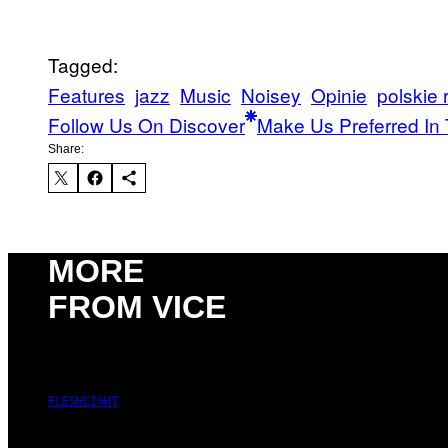
Tagged:
Features
jazz
Music
Noisey
Opinie
polskie 
Follow Us On Discover
Make Us Preferred In 
Share:
MORE
FROM VICE
FLESHLIGHT