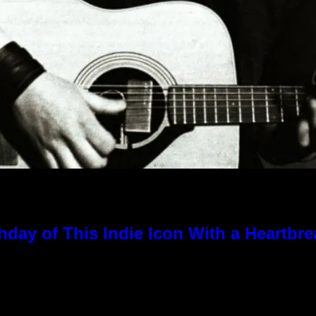
hday of This Indie Icon With a Heartbr