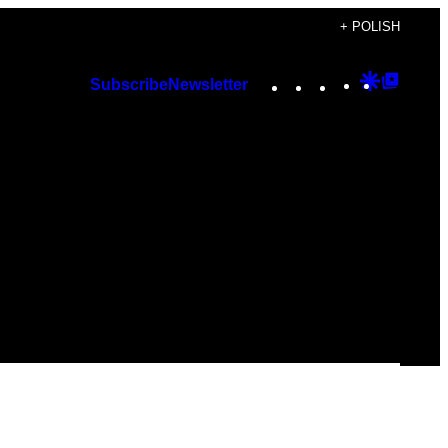
+ POLISH
Instagram
TikTok
YouTube
Google
Googl
Subscribe
Newsletter
Discover
Top
Posts