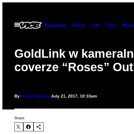
Skip
to
content
Open
Magazine
Pulse
Life
Tech
Munc
Menu
GoldLink w kameral
coverze “Roses” Ou
By
Kamil Rakosza
July 21, 2017, 10:10am
Share: