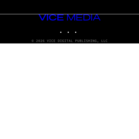
VICE
MEDIA
INSTAGRAM
TIKTOK
YOUTUBE
© 2026 VICE DIGITAL PUBLISHING, LLC