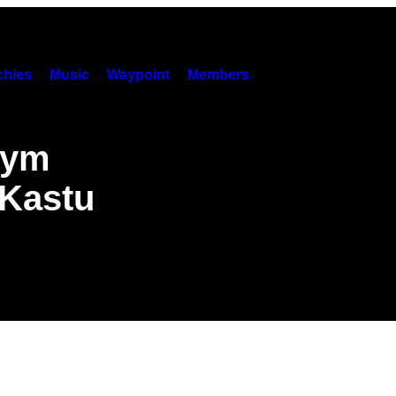
hies
Music
Waypoint
Members
nym
tKastu