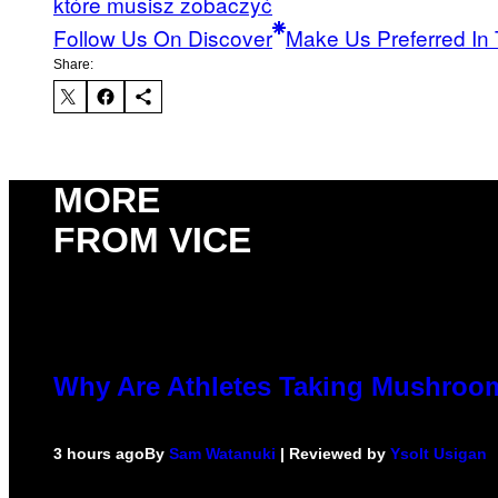
które musisz zobaczyć
Follow Us On Discover
Make Us Preferred In 
Share:
MORE
FROM VICE
Why Are Athletes Taking Mushro
3 hours ago
By
Sam Watanuki
| Reviewed by
Ysolt Usigan