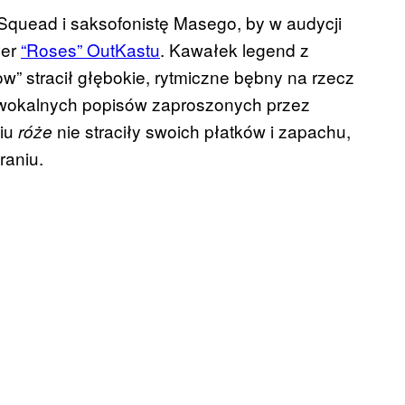
Squead i saksofonistę Masego, by w audycji
ver
“Roses” OutKastu
. Kawałek legend z
w” stracił głębokie, rytmiczne bębny na rzecz
 wokalnych popisów zaproszonych przez
niu
nie straciły swoich płatków i zapachu,
róże
raniu.