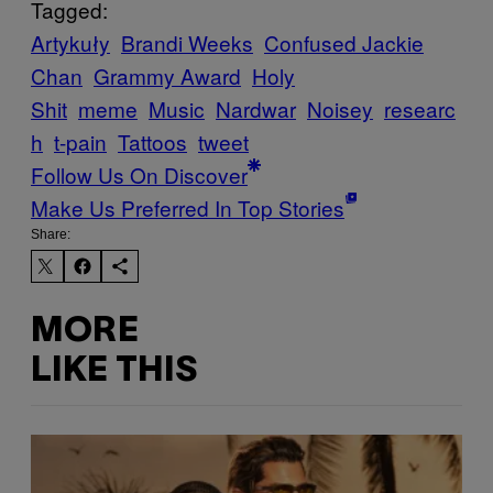
Tagged:
Artykuły
Brandi Weeks
Confused Jackie
Chan
Grammy Award
Holy
Shit
meme
Music
Nardwar
Noisey
researc
h
t-pain
Tattoos
tweet
Follow Us On Discover
Make Us Preferred In Top Stories
Share:
MORE
LIKE THIS