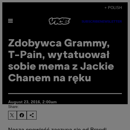
Skip
+ POLISH
to
Open
content
SUBSCRIBE
NEWSLETTER
Menu
Zdobywca Grammy,
T-Pain, wytatuował
sobie mema z Jackie
Chanem na ręku
August 23, 2016, 2:00am
Share:
Nasza opowieść zaczyna się od Brandi