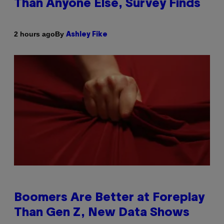
Than Anyone Else, Survey Finds
By
2 hours ago
Ashley Fike
Boomers Are Better at Foreplay
Than Gen Z, New Data Shows