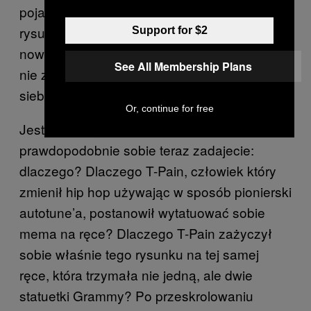
pojawiło się zdjęcie jeszcze świeżego
rysunku na ciele: “Co Reddit myśli o moim
Support for $2
nowym tatuażu?” – pytał T-Pain. “Dlaczego
See All Membership Plans
nie zaczęłam od tej metody?” – pytałam
siebie samą.
Or, continue for free
Jest jeszcze jedno pytanie, które
prawdopodobnie sobie teraz zadajecie:
dlaczego? Dlaczego T-Pain, człowiek który
zmienił hip hop używając w sposób pionierski
autotune’a, postanowił wytatuować sobie
mema na ręce? Dlaczego T-Pain zażyczył
sobie właśnie tego rysunku na tej samej
ręce, która trzymała nie jedną, ale dwie
statuetki Grammy? Po przeskrolowaniu