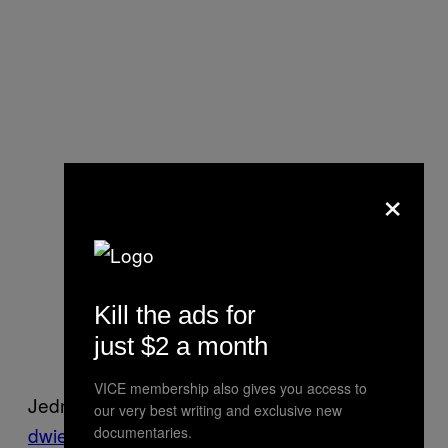
×
Kill the ads for
just $2 a month
VICE membership also gives you access to
Jednak w końcu coś znalazłam. Ponad
our very best writing and exclusive new
dwieście tygodnie temu, w lipcu 2012 roku
,
documentaries.