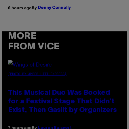
By
6 hours ago
Denny Connolly
MORE
FROM VICE
(PHOTO BY AMBER LITTLE/PRESS)
This Musical Duo Was Booked
for a Festival Stage That Didn’t
Exist, Then Gaslit by Organizers
By
7 hours ago
Lauren Boisvert