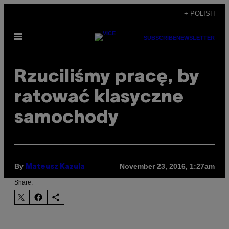
Skip
+ POLISH
to
Open
content
SUBSCRIBE
NEWSLETTER
Menu
Rzuciliśmy pracę, by
ratować klasyczne
samochody
By
November 23, 2016, 1:27am
Mateusz Kazula
Share: