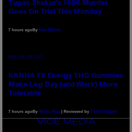
Tupac Shakur’s 1996 Murder
Goes On Trial This Monday
By
7 hours ago
Dan Milam
MAHA HAQ FOR VICE
KANHA FX Energy THC Gummies
Make Leg Day (and Work) More
Tolerable
By
| Reviewed by
7 hours ago
Maha Haq
Ysolt Usigan
VICE
MEDIA
INSTAGRAM
TIKTOK
YOUTUBE