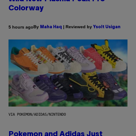
Colorway
By
| Reviewed by
5 hours ago
Maha Haq
Ysolt Usigan
VIA POKEMON/ADIDAS/NINTENDO
Pokemon and Adidas Just