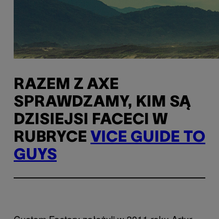
RAZEM Z AXE
SPRAWDZAMY, KIM SĄ
DZISIEJSI FACECI W
RUBRYCE
VICE GUIDE TO
GUYS
Custom Factory założyli w 2011 roku Artur