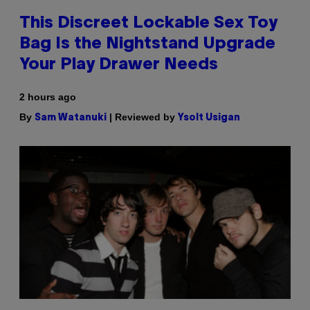
This Discreet Lockable Sex Toy
Bag Is the Nightstand Upgrade
Your Play Drawer Needs
2 hours ago
By
| Reviewed by
Sam Watanuki
Ysolt Usigan