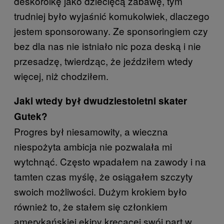
deskorolkę jako dziecięcą zabawę, tym
trudniej było wyjaśnić komukolwiek, dlaczego
jestem sponsorowany. Ze sponsoringiem czy
bez dla nas nie istniało nic poza deską i nie
przesadzę, twierdząc, że jeździłem wtedy
więcej, niż chodziłem.
Jaki wtedy był dwudziestoletni skater
Gutek?
Progres był niesamowity, a wieczna
niespożyta ambicja nie pozwalała mi
wytchnąć. Często wpadałem na zawody i na
tamten czas myślę, że osiągałem szczyty
swoich możliwości. Dużym krokiem było
również to, że stałem się członkiem
amerykańskiej ekipy kręcącej swój part w