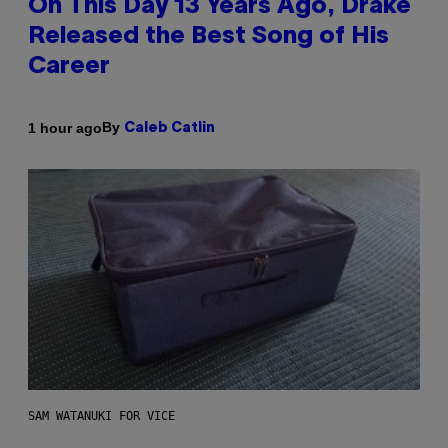
On This Day 13 Years Ago, Drake
Released the Best Song of His
Career
By
1 hour ago
Caleb Catlin
SAM WATANUKI FOR VICE