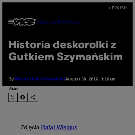
Skip
+ POLISH
to
Open
Subscribe
Newsletter
content
Menu
Historia deskorolki z
Gutkiem Szymańskim
By
August 30, 2016, 3:10am
Marek Ułan-Szymański
Share:
Zdjęcia
Rafał Wielgus